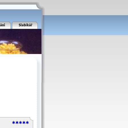
ání
Slabikář