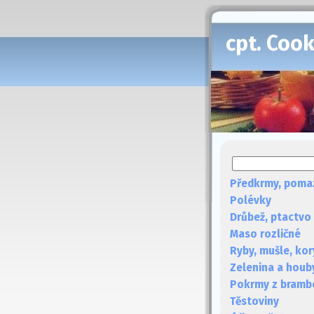
cpt. Coo
Předkrmy, poma
Polévky
Drůbež, ptactvo
Maso rozličné
Ryby, mušle, kor
Zelenina a houb
Pokrmy z bramb
Těstoviny