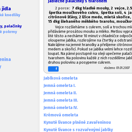
Jablečné palačinky s tvarohem
2 porce:
7 dkg hladké mouky, 2 vejce, 2.
5
jídla
špetka moučkového cukru, špetka soli, 4 jab
ké knedlíky
citrónové šťávy, 2 lžíce medu, mletá skořice, 
1
5 dkg šlehaného měkkého tvarohu, moučko
y, palačinky
Vejce rozšleháme s cukrem, solí a trochou ml
přidáváme prosátou mouku a mléko. Metlou vypr
ké pokrmy
lité těsto a necháme 10 minut v chladničce odpoči
oloupeme jablka, rozkrojíme na čtvrtky a odstraní
Nakrájíme na jemné hranolky a přelijeme citrónov
medem a skořicí. Pokud se jablka velmi lehce rozd
loupat. Na pánvi postupně na oleji upečeme palači
tvarohem. Na polovinu každé z nich rozdělíme jabl
lenina
druhou polovinu a posypeme cukrem.
y
vloženo 01.01.20
f
Jablková omeleta
Jemná omeleta I.
Jemná omeleta II.
Jemná omeleta III.
Jemná omeleta IV.
Krémová omeleta
Kynuté lívance plněné zavařeninou
Kynuté lívance s rozvařenými jablky