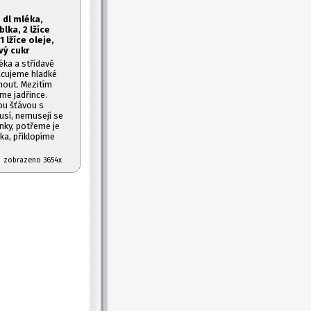
 dl mléka,
lka, 2 lžíce
1
lžíce oleje,
vý cukr
éka a střídavě
acujeme hladké
nout. Mezitím
me jadřince.
ou šťávou s
usí, nemusejí se
nky, potřeme je
ka, přiklopíme
07 zobrazeno 3654x