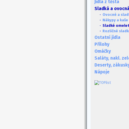
Jídla z těsta
Sladká a ovocná 
·
Ovocné a slad
·
Nákypy a kaše
· Sladké omelet
·
Rozličné slad
Ostatní jídla
Přílohy
Omáčky
Saláty, nakl. ze
Deserty, zákusk
Nápoje