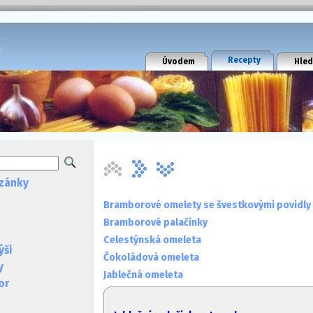
k
Recepty
Úvodem
Hled
zánky
Bramborové omelety se švestkovými povidly
Bramborové palačinky
Celestýnská omeleta
ýši
Čokoládová omeleta
y
Jablečná omeleta
or