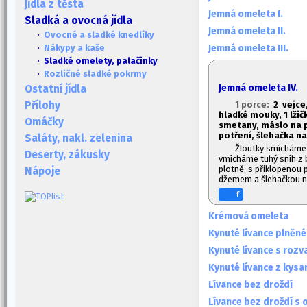
Jídla z těsta
Jemná omeleta I.
Sladká a ovocná jídla
Jemná omeleta II.
·
Ovocné a sladké knedlíky
Jemná omeleta III.
·
Nákypy a kaše
· Sladké omelety, palačinky
·
Rozličné sladké pokrmy
Jemná omeleta IV.
Ostatní jídla
1 porce:
2 vejce,
Přílohy
hladké mouky, 1
lžič
Omáčky
smetany, máslo na 
potření, šlehačka n
Saláty, nakl. zelenina
Žloutky smícháme 
Deserty, zákusky
vmícháme tuhý sníh z 
plotně, s přiklopenou
Nápoje
džemem a šlehačkou n
f
Krémová omeleta
Kynuté lívance plněn
Kynuté lívance s rozv
Kynuté lívance z kys
Lívance bez droždí
Lívance bez droždí s