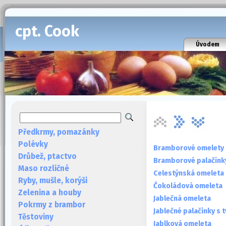
cpt. Cook
Úvodem
Předkrmy, pomazánky
Polévky
Bramborové omelety 
Drůbež, ptactvo
Bramborové palačink
Maso rozličné
Celestýnská omeleta
Ryby, mušle, korýši
Čokoládová omeleta
Zelenina a houby
Jablečná omeleta
Pokrmy z brambor
Jablečné palačinky s
Těstoviny
Jablková omeleta