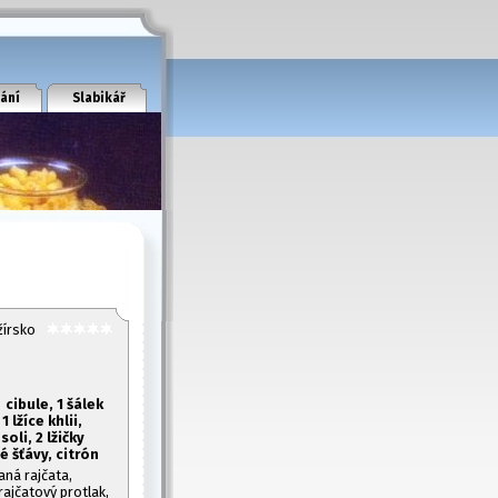
ání
Slabikář
lžírsko
cibule, 1
šálek
 1
lžíce khlii,
soli, 2 lžičky
 šťávy, citrón
aná rajčata,
rajčatový protlak,