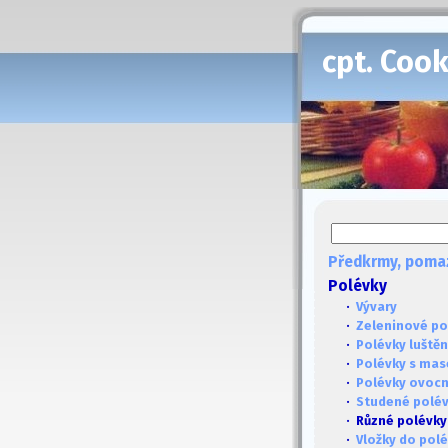
cpt. Coo
Předkrmy, poma
Polévky
·
Vývary
·
Zeleninové po
·
Polévky luště
·
Polévky s ma
·
Polévky ovoc
·
Studené polé
· Různé polévky
·
Vložky do pol