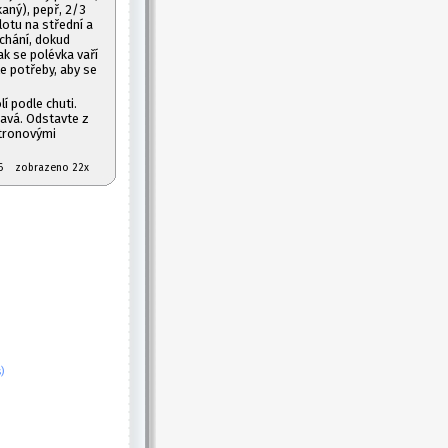
aný), pepř, 2/3
lotu na střední a
chání, dokud
k se polévka vaří
le potřeby, aby se
í podle chuti.
ňavá. Odstavte z
itronovými
2026 zobrazeno 22x
)