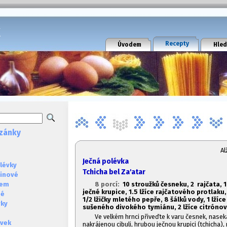
k
Recepty
Úvodem
Hled
zánky
A
Ječná polévka
lévky
Tchicha bel Za'atar
ninové
8 porcí:
10 stroužků česneku, 2 rajčata, 1
sem
ječné krupice, 1.
5 lžíce rajčatového protlaku,
né
1/2 lžičky mletého pepře, 8 šálků vody, 1
lžíce 
vky
sušeného divokého tymiánu, 2 lžíce citrónové
Ve velkém hrnci přiveďte k varu česnek, nasek
évek
nakrájenou cibuli, hrubou ječnou krupici (tchicha), 