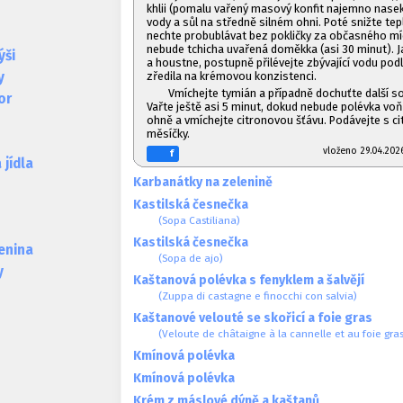
khlii (pomalu vařený masový konfit najemno nasek
vody a sůl na středně silném ohni. Poté snižte tep
nechte probublávat bez pokličky za občasného mí
nebude tchicha uvařená doměkka (asi 30 minut). Ja
ýši
a houstne, postupně přilévejte zbývající vodu pod
zředila na krémovou konzistenci.
y
Vmíchejte tymián a případně dochuťte další sol
or
Vařte ještě asi 5 minut, dokud nebude polévka vo
ohně a vmíchejte citronovou šťávu. Podávejte s c
měsíčky.
vloženo 29.04.
f
jídla
Karbanátky na zelenině
Kastilská česnečka
(Sopa Castiliana)
Kastilská česnečka
lenina
(Sopa de ajo)
y
Kaštanová polévka s fenyklem a šalvějí
(Zuppa di castagne e finocchi con salvia)
Kaštanové velouté se skořicí a foie gras
(Veloute de châtaigne à la cannelle et au foie gras
Kmínová polévka
Kmínová polévka
Krém z máslové dýně a kaštanů