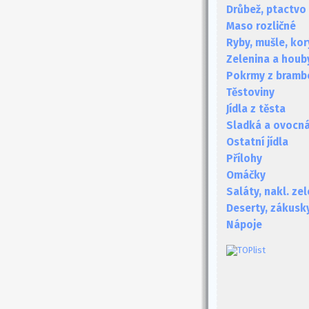
Drůbež, ptactvo
Maso rozličné
Ryby, mušle, kor
Zelenina a houb
Pokrmy z bramb
Těstoviny
Jídla z těsta
Sladká a ovocná 
Ostatní jídla
Přílohy
Omáčky
Saláty, nakl. ze
Deserty, zákusk
Nápoje