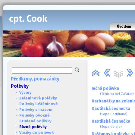
cpt. Cook
Úvodem
Předkrmy, pomazánky
Polévky
Ječná polévka
·
Vývary
(Tchicha bel Za'atar)
·
Zeleninové polévky
Karbanátky na zeleni
·
Polévky luštěninové
Kastilská česnečka
·
Polévky s masem
(Sopa Castiliana)
·
Polévky ovocné
Kastilská česnečka
·
Studené polévky
(Sopa de ajo)
· Různé polévky
·
Vložky do polévek
Kaštanová polévka s f