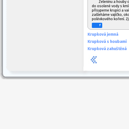
Zeleninu a houby o
do osolené vody s km
přisypeme krupici a va
zašleháme vajíčko, ok
polévkového koření. 
f
Krupková jemná
Krupková s houbami
Krupková zahuštěná