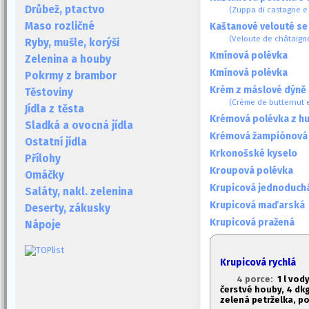
Drůbež, ptactvo
(Zuppa di castagne e 
Maso rozličné
Kaštanové velouté se 
(Veloute de châtaigne
Ryby, mušle, korýši
Kmínová polévka
Zelenina a houby
Kmínová polévka
Pokrmy z brambor
Krém z máslové dýně 
Těstoviny
(Crème de butternut 
Jídla z těsta
Krémová polévka z h
Sladká a ovocná jídla
Krémová žampiónová
Ostatní jídla
Krkonošské kyselo
Přílohy
Kroupová polévka
Omáčky
Krupicová jednoduch
Saláty, nakl. zelenina
Krupicová maďarská
Deserty, zákusky
Krupicová pražená
Nápoje
Krupicová rychlá
4 porce:
1
l vody
čerstvé houby, 4 dkg
zelená petrželka, p