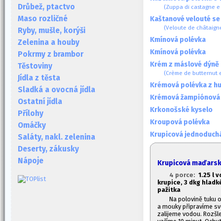
Drůbež, ptactvo
(Zuppa di castagne e 
Maso rozličné
Kaštanové velouté se 
(Veloute de châtaigne
Ryby, mušle, korýši
Kmínová polévka
Zelenina a houby
Kmínová polévka
Pokrmy z brambor
Krém z máslové dýně 
Těstoviny
(Crème de butternut 
Jídla z těsta
Krémová polévka z h
Sladká a ovocná jídla
Krémová žampiónová
Ostatní jídla
Krkonošské kyselo
Přílohy
Kroupová polévka
Omáčky
Krupicová jednoduch
Saláty, nakl. zelenina
Deserty, zákusky
Nápoje
Krupicová maďars
4 porce:
1.2
5 l 
krupice, 3 dkg hladk
pažitka
Na polovině tuku 
a mouky připravíme svě
zalijeme vodou. Rozšl