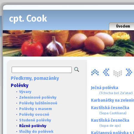
cpt. Cook
Úvodem
Předkrmy, pomazánky
Polévky
Ječná polévka
·
Vývary
(Tchicha bel Za'atar)
·
Zeleninové polévky
Karbanátky na zeleni
·
Polévky luštěninové
Kastilská česnečka
·
Polévky s masem
(Sopa Castiliana)
·
Polévky ovocné
Kastilská česnečka
·
Studené polévky
(Sopa de ajo)
· Různé polévky
·
Vložky do polévek
Kaštanová polévka s f