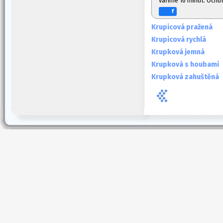
vaříme 10 minut. Ochu
f
Krupicová pražená
Krupicová rychlá
Krupková jemná
Krupková s houbami
Krupková zahuštěná