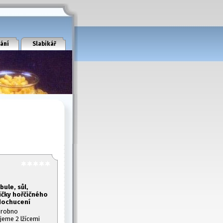
ání
Slabikář
bule, sůl,
žičky hořčičného
 dochucení
adrobno
jeme 2 lžícemi