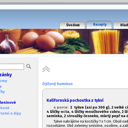
k
Recepty
Úvodem
Hled
zánky
krmy
Dýňový hummus
y
čky
Kalifornská pochoutka z tykví
leninové
4 porce:
2 tykve (asi po 300 g), 2 velké ci
ohové
4 lžičky octa, 4 lžičky moučkového cukru, 2 l
atní a dipy
semínka, 2 stroužky česneku, mletý pepř na
Tykve nakrájíme na kostičky 1 x 1 cm. Cibuli n
rozsekáme. Obě zeleniny smísíme, osolíme, a zali