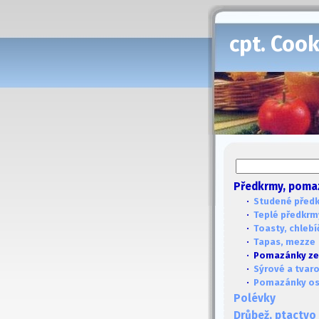
cpt. Coo
Předkrmy, poma
·
Studené před
·
Teplé předkrm
·
Toasty, chlebí
·
Tapas, mezze
· Pomazánky ze
·
Sýrové a tvar
·
Pomazánky ost
Polévky
Drůbež, ptactvo