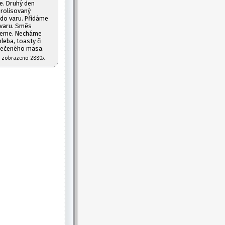
e. Druhý den
prolisovaný
 do varu. Přidáme
 varu. Směs
ujeme. Necháme
leba, toasty či
í pečeného masa.
07 zobrazeno 2880x