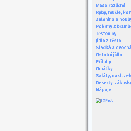
Maso rozličné
Ryby, mušle, kor
Zelenina a houb
Pokrmy z bramb
Těstoviny
Jídla z těsta
Sladká a ovocná 
Ostatní jídla
Přílohy
Omáčky
Saláty, nakl. ze
Deserty, zákusk
Nápoje