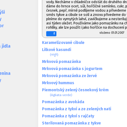
vody. Necháme v chladničce odstát do druhého dn
dáme do hrnce ocet, sůl, hořčičné semínko, cukr, 
česnek, pepř, mírně podlijeme vodou a přivedeme
ýši
směs tykve a cibule se solí a znovu přivedeme do
y
plníme do vymytých lahví, zavíčkujeme a nesteril
asi týden uležet. Používáme jako pomazánku na ch
or
rohlíky, ale lze použít i jako hořčice na dochucen
vloženo 01.01.20
f
Karamelizované cibule
jídla
Lilkové kasundi
(কাসুন্দি)
Mrkvová pomazánka
Mrkvová pomazánka s jogurtem
lenina
Mrkvová pomazánka ze žervé
y
Mrkvový hummus
Piemontský zelený česnekový krém
(Agliata verde)
Pomazánka z avokáda
Pomazánka z tykví a ze zelených natí
Pomazánka z tykví s rajčaty
Sterilovaná pomazánka z tykve