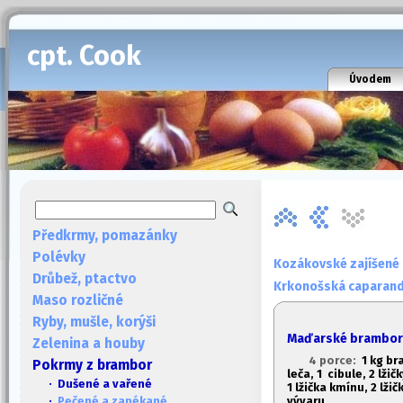
cpt. Cook
Úvodem
Předkrmy, pomazánky
Polévky
Kozákovské zajíšené
Drůbež, ptactvo
Krkonošská caparan
Maso rozličné
Ryby, mušle, korýši
Maďarské brambor
Zelenina a houby
4 porce:
1
kg bra
Pokrmy z brambor
leča, 1
cibule, 2 lžič
· Dušené a vařené
1
lžička kmínu, 2 lžič
vývaru
·
Pečené a zapékané