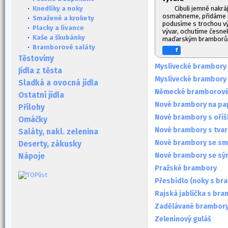
Cibuli jemně nakrá
·
Knedlíky a noky
osmahneme, přidáme n
·
Smažené a krokety
podusíme s trochou vý
·
Placky a lívance
vývar, ochutíme česne
·
Kaše a škubánky
maďarským bramborům
·
Bramborové saláty
f
Těstoviny
Myslivecké brambory
Jídla z těsta
Myslivecké brambory
Sladká a ovocná jídla
Německé bramborové
Ostatní jídla
Nové brambory na pa
Přílohy
Nové brambory s oříš
Omáčky
Nové brambory s tva
Saláty, nakl. zelenina
Nové brambory se s
Deserty, zákusky
Nové brambory se sý
Nápoje
Pražské brambory
Přesbidlo (noky s br
Rajská jablíčka s br
Zadělávané brambor
Zeleninový guláš