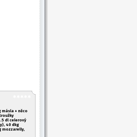
g másla + něco
troužky
.
5 dl celerový
y), 40 dkg
g mozzarelly,