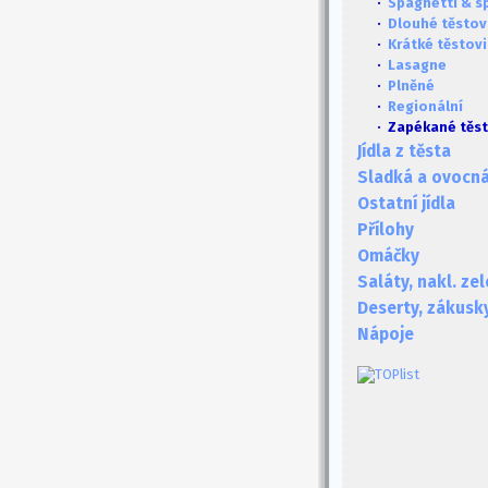
·
Spaghetti & s
·
Dlouhé těstov
·
Krátké těstov
·
Lasagne
·
Plněné
·
Regionální
· Zapékané těs
Jídla z těsta
Sladká a ovocná 
Ostatní jídla
Přílohy
Omáčky
Saláty, nakl. ze
Deserty, zákusk
Nápoje