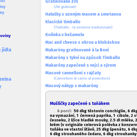
pol
Gratinované ziti
iny
(Ziti gratinati)
iny
Halušky s uzeným masem a smetanou
Klasické timballo
(Timballo - la versione tradizionale)
Kolínka v bešamelu
toviny
Mac and cheese s okrou a klobáskou
jídla
Makaróny gratinované à la Boni
Makaróny s tykví na způsob Timballo
Makaróny zapečené s vejci a sýrem
Masové cannelloni s rajčaty
(Cannelloni di carne al pomodoro)
lenina
Masový nákyp s makaróny
y
Mušličky zapečené s tuňákem
6 porcí:
50 dkg těstovin conchiglie, 6 dk
na vymazání, 1
červená paprika, 1
cibule, 2 s
česneku, 2 lžíce hladké mouky, 2.
5 dl mléka, 2
krém (v originále celerová polévka z konzerv
tuňáka ve vlastní šťávě, 2
5 dkg špenátu, 6 dk
6 dkg strouhaného čedaru, 6 dkg strouhanky