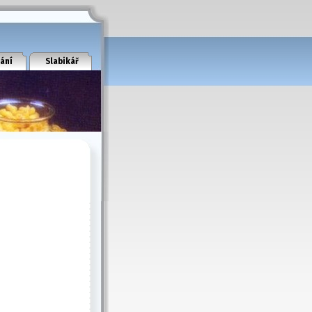
ání
Slabikář