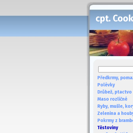
cpt. Coo
Předkrmy, poma
Polévky
Drůbež, ptactvo
Maso rozličné
Ryby, mušle, kor
Zelenina a houb
Pokrmy z bramb
Těstoviny