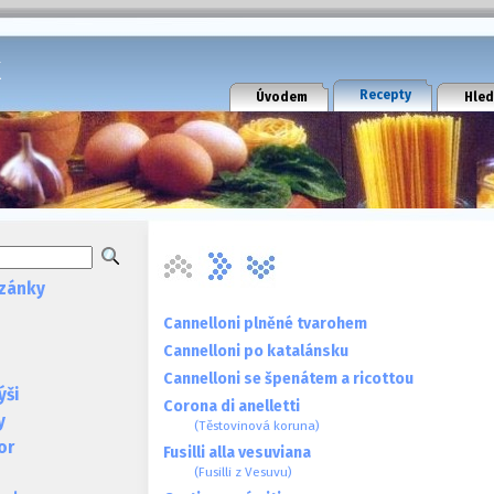
k
Recepty
Úvodem
Hled
zánky
Cannelloni plněné tvarohem
Cannelloni po katalánsku
Cannelloni se špenátem a ricottou
ýši
Corona di anelletti
y
(Těstovinová koruna)
or
Fusilli alla vesuviana
(Fusilli z Vesuvu)