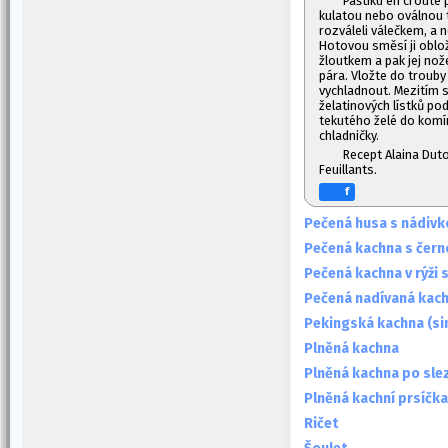
Paštiku en croûte 
kulatou nebo oválnou t
rozváleli válečkem, a
Hotovou směsí ji oblo
žloutkem a pak jej no
pára. Vložte do trouby 
vychladnout. Mezitím s
želatinových lístků pod
tekutého želé do komín
chladničky.
Recept Alaina Dut
Feuillants.
f
Pečená husa s nádivk
Pečená kachna s čer
Pečená kachna v rýži 
Pečená nadívaná kac
Pekingská kachna (si
Plněná kachna
Plněná kachna po sle
Plněná kachní prsíčka 
Ričet