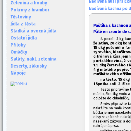
Nadívaná husí prsíčk
Zelenina a houby
Nadívaná kachna po 
Pokrmy z brambor
Těstoviny
Jídla z těsta
Paštika s kachnou a
Sladká a ovocná jídla
Pâté en croute de c
Ostatní jídla
8 porcí:
2 kg ka
želatiny, 20 dkg kon
Přílohy
1
5 dkg pečeného fa
Omáčky
syrového, blanšíro
citrónová kůra jem
Saláty, nakl. zelenina
portského vína, 2 ve
1.
5 dkg čerstvého záz
Deserty, zákusky
4 g mletého pepře, 
Nápoje
muškátového oříšku
na těsto: 1
5 dkg
1
špetka soli, 3 lžíce
Těsto připravíme 
máslo, žloutky, vodu a 
odložte do chladničky.
Směs připravíte ta
nakrájíte na malé kost
bůčku jemně nasekejte.
olivy rozpůlené, nakr
nasekaný zázvor, a dob
nakrájená prsa.