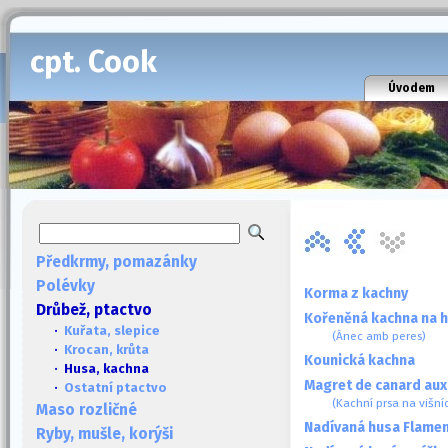
cpt. Cook
Úvodem
Předkrmy, pomazánky
Polévky
Korma z kachny
Drůbež, ptactvo
Kořeněná kachna na 
·
Kuřata, slepice
(Ànec amb peres)
·
Krocan, krůta
Kounická kachna
· Husa, kachna
Magret de canard aux
·
Ostatní ptactvo
(Kachní prsa na višní
Maso rozličné
Nadívaná husa Flame
Ryby, mušle, korýši