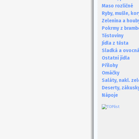
Maso rozličné
Ryby, mušle, kor
Zelenina a houb
Pokrmy z bramb
Těstoviny
Jídla z těsta
Sladká a ovocná 
Ostatní jídla
Přílohy
Omáčky
Saláty, nakl. ze
Deserty, zákusk
Nápoje