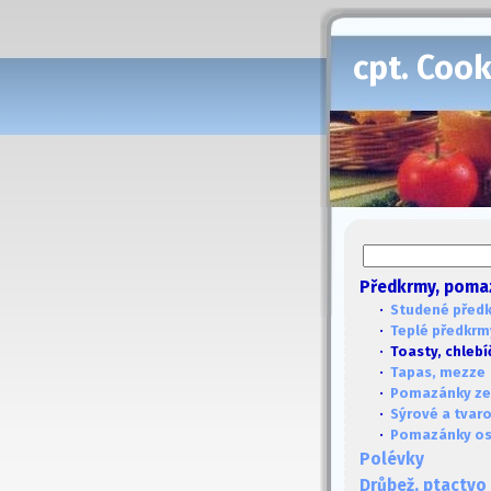
cpt. Coo
Předkrmy, poma
·
Studené před
·
Teplé předkrm
· Toasty, chlebí
·
Tapas, mezze
·
Pomazánky ze
·
Sýrové a tvar
·
Pomazánky ost
Polévky
Drůbež, ptactvo