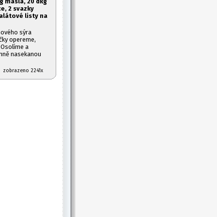
g másla, 20 dkg
ce, 2 svazky
salátové listy na
nového sýra
ičky opereme,
. Osolíme a
emně nasekanou
07 zobrazeno 2241x