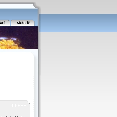
ání
Slabikář