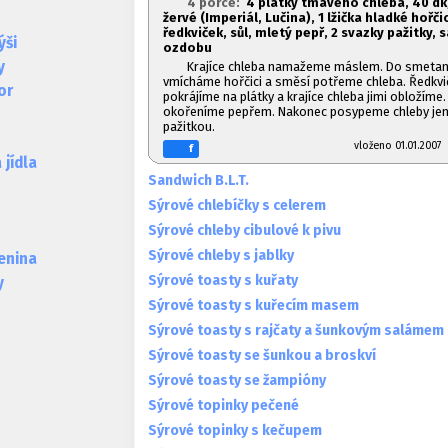
4 porce:
4 plátky tmavého chleba, 40 dk
žervé (Imperiál, Lučina), 1
lžička hladké hořči
ředkviček, sůl, mletý pepř, 2 svazky pažitky, 
ýši
ozdobu
y
Krajíce chleba namažeme máslem. Do smeta
vmícháme hořčici a směsí potřeme chleba. Ředkv
or
pokrájíme na plátky a krajíce chleba jimi obložíme
okořeníme pepřem. Nakonec posypeme chleby j
pažitkou.
vloženo 01.01.20
f
jídla
Sandwich B.L.T.
Sýrové chlebíčky s celerem
Sýrové chleby cibulové k pivu
Sýrové chleby s jablky
lenina
Sýrové toasty s kuřaty
y
Sýrové toasty s kuřecím masem
Sýrové toasty s rajčaty a šunkovým salámem
Sýrové toasty se šunkou a broskví
Sýrové toasty se žampióny
Sýrové topinky pečené
Sýrové topinky s kečupem