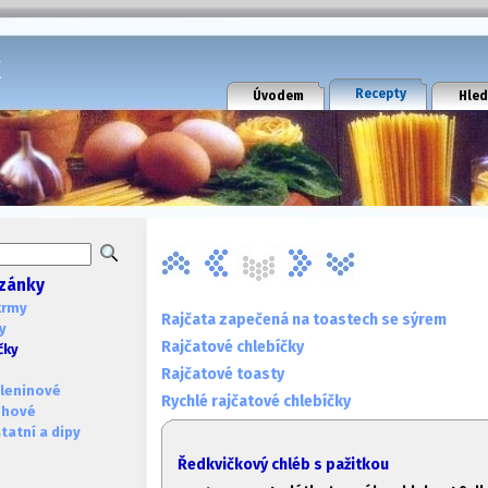
k
Recepty
Úvodem
Hled
zánky
krmy
Rajčata zapečená na toastech se sýrem
y
Rajčatové chlebíčky
čky
Rajčatové toasty
leninové
Rychlé rajčatové chlebíčky
ohové
atní a dipy
Ředkvičkový chléb s pažitkou