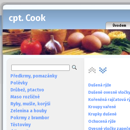
cpt. Cook
Úvodem
Předkrmy, pomazánky
Polévky
Dušená rýže
Drůbež, ptactvo
Dušené ovesné vločk
Maso rozličné
Kořeněná rajčatová r
Ryby, mušle, korýši
Kroupy vařené
Zelenina a houby
Krupky dušené
Pokrmy z brambor
Ochucená rýže
Těstoviny
Ovesné vločky zapeče