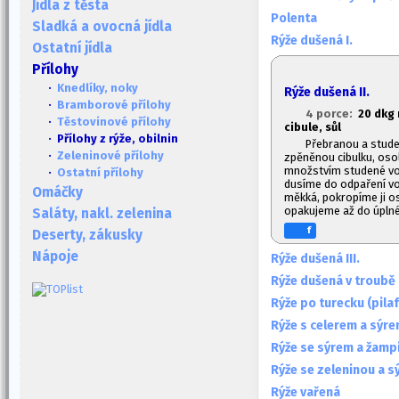
Jídla z těsta
Polenta
Sladká a ovocná jídla
Rýže dušená I.
Ostatní jídla
Přílohy
·
Knedlíky, noky
Rýže dušená II.
·
Bramborové přílohy
4 porce:
20 dkg 
·
Těstovinové přílohy
cibule, sůl
· Přílohy z rýže, obilnin
Přebranou a stude
·
Zeleninové přílohy
zpěněnou cibulku, oso
množstvím studené vod
·
Ostatní přílohy
dusíme do odpaření vod
Omáčky
měkká, pokropíme ji 
opakujeme až do úplné
Saláty, nakl. zelenina
f
Deserty, zákusky
Nápoje
Rýže dušená III.
Rýže dušená v troubě
Rýže po turecku (pilaf
Rýže s celerem a sýr
Rýže se sýrem a žamp
Rýže se zeleninou a 
Rýže vařená