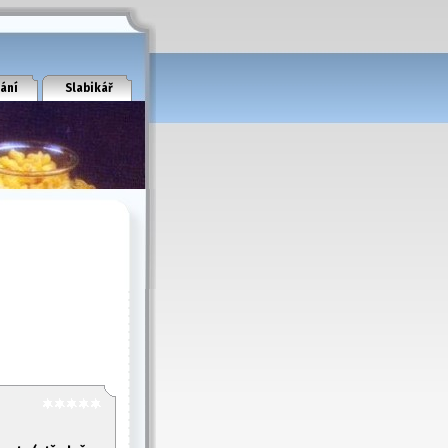
ání
Slabikář