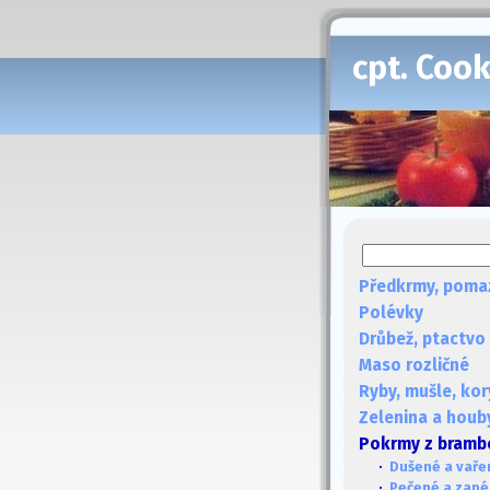
cpt. Coo
Předkrmy, poma
Polévky
Drůbež, ptactvo
Maso rozličné
Ryby, mušle, kor
Zelenina a houb
Pokrmy z bramb
·
Dušené a vaře
·
Pečené a zap