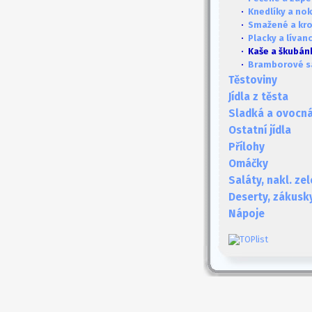
·
Knedlíky a no
·
Smažené a kr
·
Placky a lívan
· Kaše a škubán
·
Bramborové s
Těstoviny
Jídla z těsta
Sladká a ovocná 
Ostatní jídla
Přílohy
Omáčky
Saláty, nakl. ze
Deserty, zákusk
Nápoje