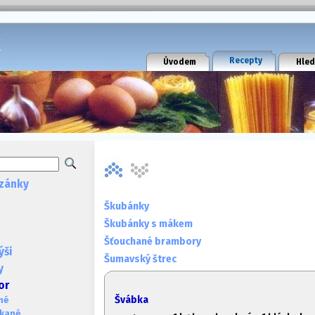
k
Recepty
Úvodem
Hled
zánky
Škubánky
Škubánky s mákem
Šťouchané brambory
ýši
Šumavský štrec
y
or
Švábka
né
ékané