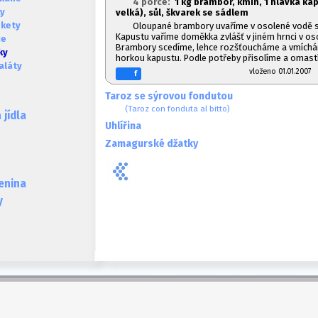
4 porce:
1
kg brambor, kmín, 1
hlávka kap
ky
velká), sůl, škvarek se sádlem
okety
Oloupané brambory uvaříme v osolené vodě 
Kapustu vaříme doměkka zvlášť v jiném hrnci v os
ce
Brambory scedíme, lehce rozšťoucháme a vmíchám
ky
horkou kapustu. Podle potřeby přisolíme a omast
aláty
vloženo 01.01.20
f
Taroz se sýrovou fondutou
(Taroz con fonduta al bitto)
jídla
Uhlířina
Zamagurské džatky
lenina
y