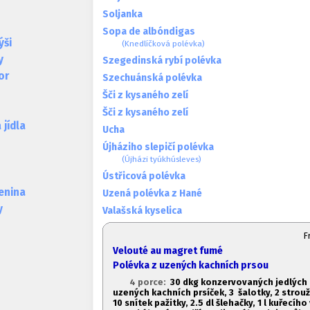
Soljanka
Sopa de albóndigas
ýši
(Knedlíčková polévka)
y
Szegedinská rybí polévka
or
Szechuánská polévka
Šči z kysaného zelí
Šči z kysaného zelí
jídla
Ucha
Újháziho slepičí polévka
(Újházi tyúkhúsleves)
Ústřicová polévka
lenina
Uzená polévka z Hané
y
Valašská kyselica
F
Velouté au magret fumé
Polévka z uzených kachních prsou
4 porce:
30 dkg konzervovaných jedlých 
uzených kachních prsíček, 3 šalotky, 2 strou
10 snítek pažitky, 2.
5 dl šlehačky, 1
l kuřecího 