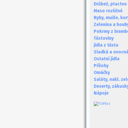
Drůbež, ptactvo
Maso rozličné
Ryby, mušle, kor
Zelenina a houb
Pokrmy z bramb
Těstoviny
Jídla z těsta
Sladká a ovocná 
Ostatní jídla
Přílohy
Omáčky
Saláty, nakl. ze
Deserty, zákusk
Nápoje