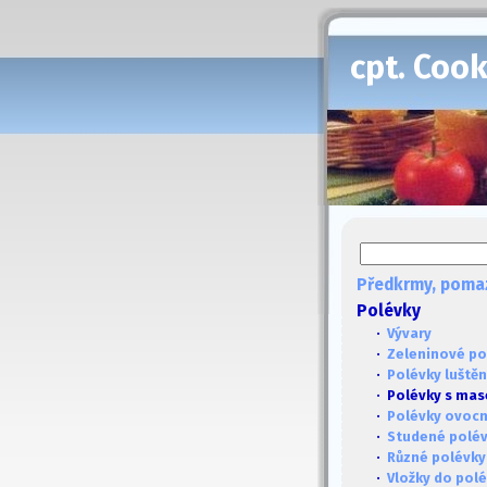
cpt. Coo
Předkrmy, poma
Polévky
·
Vývary
·
Zeleninové po
·
Polévky luště
· Polévky s ma
·
Polévky ovoc
·
Studené polé
·
Různé polévky
·
Vložky do pol