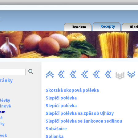
k
Recepty
Úvodem
Hled
zánky
Skotská skopová polévka
Slepičí polévka
lévky
Slepičí polévka
ninové
sem
Slepičí polévka na způsob Ujházy
né
Slepičí polévka se šunkovou sedlinou
vky
Sobášnice
évek
Soljanka