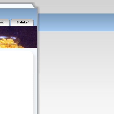
ání
Slabikář