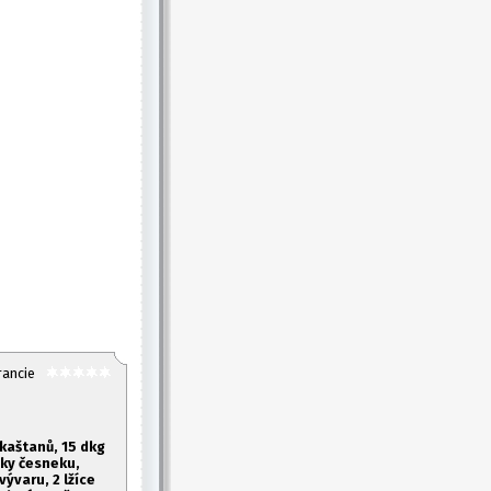
rancie
kaštanů, 1
5 dkg
žky česneku,
vývaru, 2 lžíce