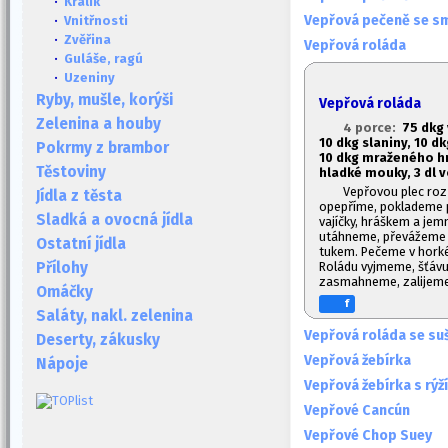
·
Králík
Vepřová pečeně se s
·
Vnitřnosti
·
Zvěřina
Vepřová roláda
·
Guláše, ragú
·
Uzeniny
Ryby, mušle, korýši
Vepřová roláda
Zelenina a houby
4 porce:
7
5 dkg
10 dkg slaniny, 10 d
Pokrmy z brambor
10 dkg mraženého h
Těstoviny
hladké mouky, 3 dl 
Vepřovou plec rozř
Jídla z těsta
opepříme, poklademe p
Sladká a ovocná jídla
vajíčky, hráškem a jem
utáhneme, převážeme 
Ostatní jídla
tukem. Pečeme v hork
Roládu vyjmeme, šťáv
Přílohy
zasmahneme, zalijeme
Omáčky
f
Saláty, nakl. zelenina
Vepřová roláda se s
Deserty, zákusky
Vepřová žebírka
Nápoje
Vepřová žebírka s rýž
Vepřové Cancún
Vepřové Chop Suey