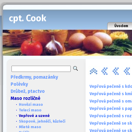
cpt. Cook
Úvodem
Předkrmy, pomazánky
Polévky
Vepřová pečeně s kdo
Drůbež, ptactvo
Vepřová pečeně s km
Maso rozličné
Vepřová pečeně s om
·
Hovězí maso
Vepřová pečeně s pa
·
Telecí maso
Vepřová pečeně s ro
· Vepřové a uzené
·
Skopové, jehněčí, kůzlečí
Vepřová pečeně se sk
·
Mleté maso
Vepřová pečeně se sk