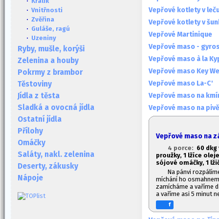
·
Králík
Vepřové kotlety v leč
·
Vnitřnosti
·
Zvěřina
Vepřové kotlety v šu
·
Guláše, ragú
Vepřové Martinique
·
Uzeniny
Vepřové maso - gyro
Ryby, mušle, korýši
Vepřové maso à la Ky
Zelenina a houby
Vepřové maso Key We
Pokrmy z brambor
Vepřové maso La-C'
Těstoviny
Vepřové maso na kmí
Jídla z těsta
Sladká a ovocná jídla
Vepřové maso na piv
Ostatní jídla
Přílohy
Vepřové maso na z
Omáčky
4 porce:
60 dkg
Saláty, nakl. zelenina
proužky, 1
lžíce oleje
sójové omáčky, 1
lži
Deserty, zákusky
Na pánvi rozpálím
Nápoje
míchání ho osmahneme
zamícháme a vaříme da
a vaříme asi 5 minut 
f