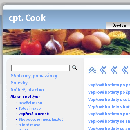
cpt. Cook
Úvodem
Předkrmy, pomazánky
Polévky
Vepřové kotlety po p
Drůbež, ptactvo
Vepřové kotlety po š
Maso rozličné
Vepřové kotlety s cel
·
Hovězí maso
Vepřové kotlety s hoř
·
Telecí maso
Vepřové kotlety s po
· Vepřové a uzené
·
Skopové, jehněčí, kůzlečí
Vepřové kotlety se 
·
Mleté maso
Vepřové kotlety se s