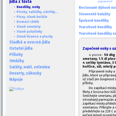
Jídla z těsta
papavero)
· Knedlíky, noky
Restované dýňové no
·
Pirohy, taštičky, závitky...
Slovenské halušky
·
Pizzy, slané koláče
Špekové knedlíky
·
Domácí chléb
·
Slané omelety
Tvarohové knedlíky
·
Slané palačinky
Tvarohové knedlíky 
·
Slané lívance a placky
Sladká a ovocná jídla
Ostatní jídla
Zapečené noky s u
Přílohy
4 porce:
50 dkg 
smetany, 1.
5 dl pln
Omáčky
4 snítky tymiánu, 3 
hořčice, sůl, mletý 
Saláty, nakl. zelenina
Připravené noky a
Deserty, zákusky
jídlo, které se připrav
už stačí jen šoupnout
Nápoje
přílohy.
Do zapékací misky
filety z lososa bez ků
Smíchejte smetanu, pln
strouhaný parmazán a 
zapékací misky přidejt
smetanou. Přikryjte a n
předehřejte na 220 C a
pečení jemně promíche