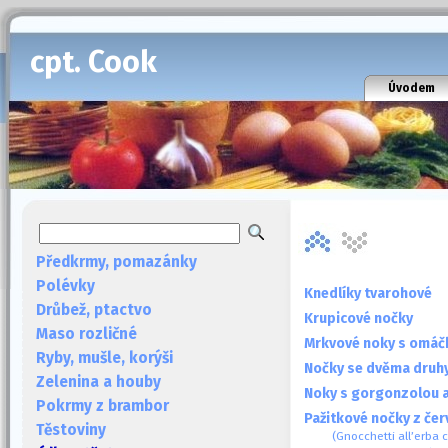
cpt. Cook
Úvodem
Předkrmy, pomazánky
Polévky
Knedlíky tvarohové
Drůbež, ptactvo
Krupicové nočky
Maso rozličné
Mrkvové noky s omáč
Ryby, mušle, korýši
Nočky se dvěma druhy
Zelenina a houby
Noky s gorgonzolou 
Pokrmy z brambor
Pažitkové nočky z če
Těstoviny
(Gnocchetti all’erba 