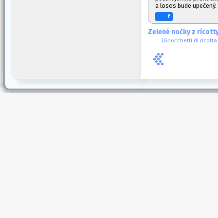
a losos bude upečený.
f
Zelené nočky z ricott
(Gnocchetti di ricott