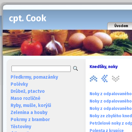
cpt. Cook
Úvodem
Knedlíky, noky
Předkrmy, pomazánky
Polévky
Drůbež, ptactvo
Noky z odpalovaného 
Maso rozličné
Noky z odpalovaného 
Ryby, mušle, korýši
Noky z odpalovaného
Zelenina a houby
Noky ze zbylého kned
Pokrmy z brambor
Petrželové noky z od
Těstoviny
Polenta z krupice