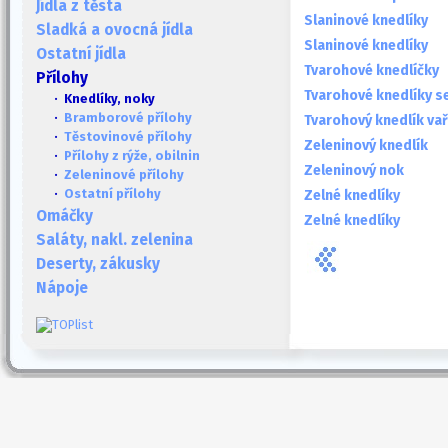
Jídla z těsta
Slaninové knedlíky
Sladká a ovocná jídla
Slaninové knedlíky
Ostatní jídla
Tvarohové knedlíčky
Přílohy
Tvarohové knedlíky s
· Knedlíky, noky
·
Bramborové přílohy
Tvarohový knedlík va
·
Těstovinové přílohy
Zeleninový knedlík
·
Přílohy z rýže, obilnin
Zeleninový nok
·
Zeleninové přílohy
·
Ostatní přílohy
Zelné knedlíky
Omáčky
Zelné knedlíky
Saláty, nakl. zelenina
Deserty, zákusky
Nápoje