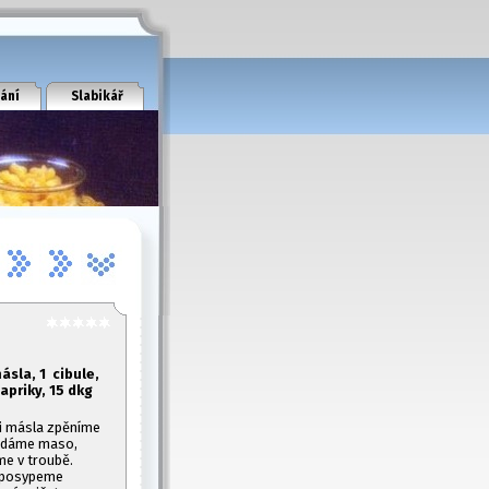
ání
Slabikář
ásla, 1
cibule,
apriky, 1
5 dkg
ci másla zpěníme
přidáme maso,
me v troubě.
i posypeme