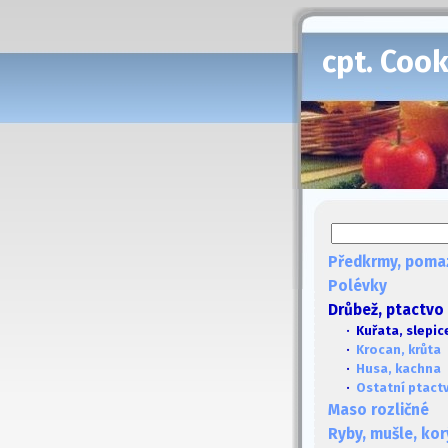
cpt. Coo
Předkrmy, poma
Polévky
Drůbež, ptactvo
· Kuřata, slepic
·
Krocan, krůta
·
Husa, kachna
·
Ostatní ptact
Maso rozličné
Ryby, mušle, kor