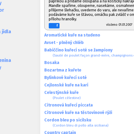
paprikou a přidáme oloupaná a na kostičky nakráj
y
Mandle spaříme, oloupeme, nasekáme, osmahneme
or
přilijeme šlehačku, uvedeme do varu, ale nevaříme. 
podáváme kuře se šťávou, omáčku pak zvlášť v om
přílohu hranolky.
vloženo 01.01.20
f
jídla
Aromatické kuře na studeno
Avset - plněný chléb
Babiččino kuřecí soté se žampiony
(Sauté de poulet façon grand-mère, champignons 
lenina
Bosaka
y
Bozartma z kuřete
Bylinkové kuřecí soté
Cejlonské kuře na karí
Celestýnské kuře
(Poulet célestine)
Citronová kuřecí piccata
Citronové kuře na těstovinové rýži
Cordon bleu po sicilsku
(Cordon bleu di pollo alla siciliana)
Country captain