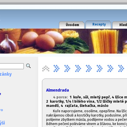
k
Recepty
Úvodem
Hled
zánky
Almendrada
e
4 porce:
1
kuře, sůl, mletý pepř, 4 lžíce m
2 karotky, 1/4 l bílého vína, 1/2 lžičky mleté p
mandlí, 4 rajčata, šlehačka, máslo
vo
Kuře naporcujeme, osolíme, opepříme. Na lží
nakrájenou cibuli a kostičky karotky, podusíme, 
polijeme zbytkem másla, podlijeme vodou a peče
ýši
Během pečení poléváme vínem a šťávou, ke konc