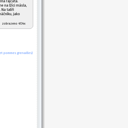
ená rajčata.
 na lžíci másla,
Na talíři
áčníku, jako
07 zobrazeno 4134x
et pommes grenailles)