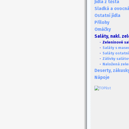
Jídla z těsta
Sladká a ovocná 
Ostatní jídla
Přílohy
Omáčky
Saláty, nakl. ze
· Zeleninové sa
·
Saláty s mas
·
Saláty ostatní
·
Zálivky saláto
·
Naložená zele
Deserty, zákusk
Nápoje