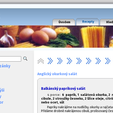
k
Recepty
Úvodem
Hled
zánky
Anglický okurkový salát
Balkánský paprikový salát
ýši
4 porce:
6 paprik, 1
salátová okurka, 2 r
y
cibule, 2 stroužky česneku, 2 lžíce oleje, cit
or
nebo ocet, sůl
Papriky nakrájíme na nudličky, okurky a rajčata
Přidáme drobně nakrájenou cibuli, prolisovaný čes