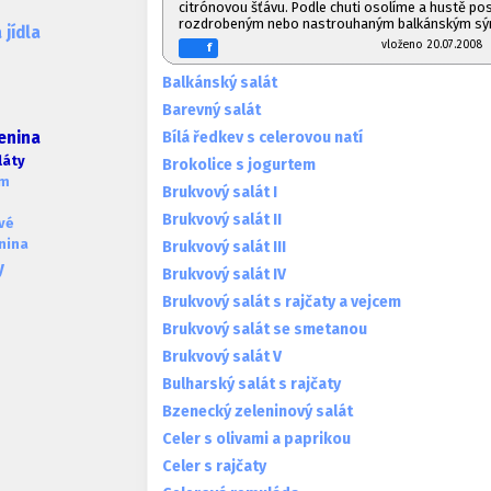
citrónovou šťávu. Podle chuti osolíme a hustě p
rozdrobeným nebo nastrouhaným balkánským sý
jídla
vloženo 20.07.20
f
Balkánský salát
Barevný salát
Bílá ředkev s celerovou natí
lenina
láty
Brokolice s jogurtem
em
Brukvový salát I
Brukvový salát II
vé
nina
Brukvový salát III
y
Brukvový salát IV
Brukvový salát s rajčaty a vejcem
Brukvový salát se smetanou
Brukvový salát V
Bulharský salát s rajčaty
Bzenecký zeleninový salát
Celer s olivami a paprikou
Celer s rajčaty