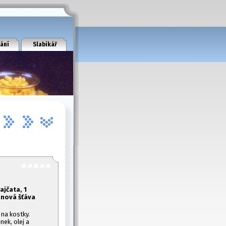
ání
Slabikář
ajčata, 1
rónová šťáva
 na kostky.
nek, olej a