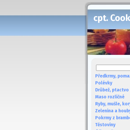
cpt. Coo
Předkrmy, poma
Polévky
Drůbež, ptactvo
Maso rozličné
Ryby, mušle, kor
Zelenina a houb
Pokrmy z bramb
Těstoviny