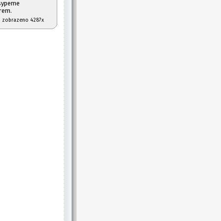
osypeme
rem.
08 zobrazeno 4287x