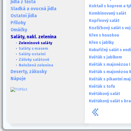
Jídla z těsta
Koktail s koprem a ty
Sladká a ovocná jídla
Kombinovaný salát
Ostatní jídla
Kopřivový salát
Přílohy
Kozlíčkový salát s vej
Omáčky
Křen s houskou
Saláty, nakl. zelenina
Křen s jablky
· Zeleninové saláty
·
Saláty s masem
Kukuřičný salát s end
·
Saláty ostatní
Květák s jablkem
·
Zálivky salátové
Květák s majonézou I
·
Naložená zelenina
Deserty, zákusky
Květák s majonézou I
Nápoje
Květák s pikantní ma
Květák s tofu
Květákový salát
Květákový salát s br