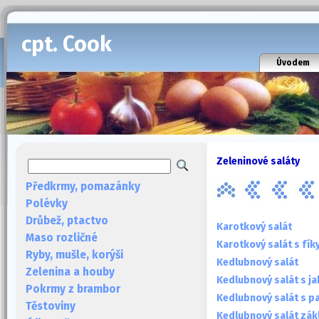
cpt. Cook
Úvodem
Zeleninové saláty
Předkrmy, pomazánky
Polévky
Drůbež, ptactvo
Karotkový salát
Maso rozličné
Karotkový salát s fí
Ryby, mušle, korýši
Kedlubnový salát
Zelenina a houby
Kedlubnový salát s ja
Pokrmy z brambor
Kedlubnový salát s p
Těstoviny
Kedlubnový salát zák