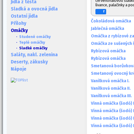
červenofialovou sladk
Jídla z těsta
lívance, palačinky a po
Sladká a ovocná jídla
f
Ostatní jídla
Čokoládová omáčka
Přílohy
Jablečná omáčka
Omáčky
Omáčka z rybízové za
·
Studené omáčky
·
Teplé omáčky
Omáčka ze sušených 
· Sladké omáčky
Rybízová omáčka
Saláty, nakl. zelenina
Rybízová omáčka
Deserty, zákusky
Smetanová borůvkov
Nápoje
Smetanový ovocný k
Vanilková omáčka I.
Vanilková omáčka II.
Vanilková omáčka III.
Vinná omáčka (šodó) I
Vinná omáčka (šodó) I
Vinná omáčka (šodó) II
Vinná omáčka (šodó) I