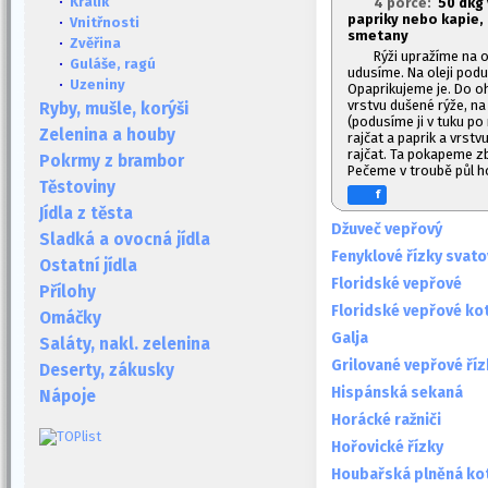
·
Králík
4 porce:
50 dkg 
papriky nebo kapie, 
·
Vnitřnosti
smetany
·
Zvěřina
Rýži upražíme na o
·
Guláše, ragú
udusíme. Na oleji pod
·
Uzeniny
Opaprikujeme je. Do 
vrstvu dušené rýže, na
Ryby, mušle, korýši
(podusíme ji v tuku po
Zelenina a houby
rajčat a paprik a vrst
rajčat. Ta pokapeme z
Pokrmy z brambor
Pečeme v troubě půl h
Těstoviny
f
Jídla z těsta
Džuveč vepřový
Sladká a ovocná jídla
Fenyklové řízky svat
Ostatní jídla
Floridské vepřové
Přílohy
Floridské vepřové kot
Omáčky
Galja
Saláty, nakl. zelenina
Grilované vepřové říz
Deserty, zákusky
Hispánská sekaná
Nápoje
Horácké ražniči
Hořovické řízky
Houbařská plněná ko