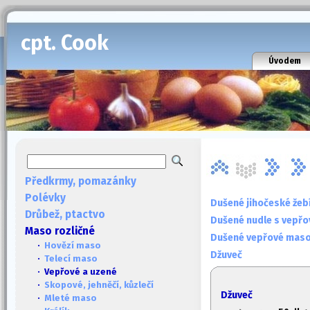
cpt. Cook
Úvodem
Předkrmy, pomazánky
Polévky
Dušené jihočeské žeb
Drůbež, ptactvo
Dušené nudle s vepř
Maso rozličné
Dušené vepřové maso
·
Hovězí maso
Džuveč
·
Telecí maso
· Vepřové a uzené
·
Skopové, jehněčí, kůzlečí
Džuveč
·
Mleté maso