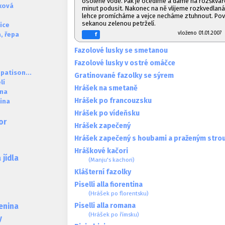
osolené vodě. Pak je ocedíme a dáme na rozškvař
čková
minut podusit. Nakonec na ně vlijeme rozkvedlaná
lehce promícháme a vejce necháme ztuhnout. Po
sekanou zelenou petrželí.
ice
vloženo 01.01.20
, řepa
f
Fazolové lusky se smetanou
Fazolové lusky v ostré omáčce
 patison...
Gratinované fazolky se sýrem
lí
Hrášek na smetaně
ina
Hrášek po francouzsku
ina
Hrášek po vídeňsku
or
Hrášek zapečený
Hrášek zapečený s houbami a praženým stro
Hráškové kačori
jídla
(Manju's kachori)
Klášterní fazolky
Piselli alla fiorentina
(Hrášek po florentsku)
Piselli alla romana
lenina
(Hrášek po římsku)
y