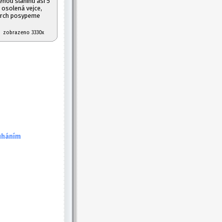
enou slaninu asi 5
 osolená vejce,
vrch posypeme
07 zobrazeno 3330x
uháním