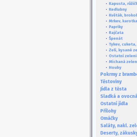
·
Kapusta, růži
·
Kedlubny
·
Květák, brokol
·
Mrkev, karotka
·
Papriky
·
Rajčata
·
Špenát
·
Tykev, cuketa,
·
Zelí, kysané ze
·
Ostatní zelen
·
Míchaná zelen
·
Houby
Pokrmy z bramb
Těstoviny
Jídla z těsta
Sladká a ovocná 
Ostatní jídla
Přílohy
Omáčky
Saláty, nakl. ze
Deserty, zákusk