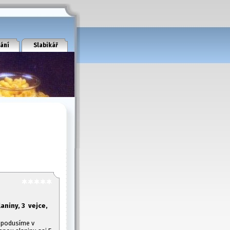
ání
Slabikář
laniny, 3 vejce,
y podusíme v