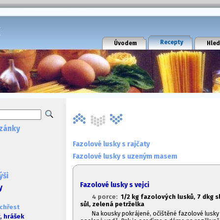
k
Recepty
Úvodem
Hled
zánky
Fazolové lusky s rajčaty
Fazolové lusky s uzeným masem
ýši
Fazolové lusky s vejci
y
4 porce:
1/2 kg fazolových lusků, 7 dkg s
sůl, zelená petrželka
 chřest
Na kousky pokrájené, očištěné fazolové lusk
, hrášek