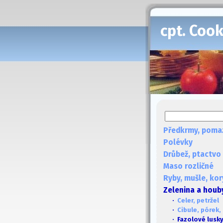
cpt. Coo
Předkrmy, poma
Polévky
Drůbež, ptactvo
Maso rozličné
Ryby, mušle, kor
Zelenina a houb
·
Celer, petržel
·
Cibule, pórek,
· Fazolové lusky