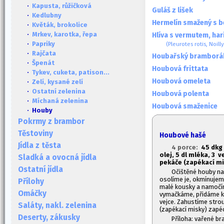
·
Kapusta, růžičková
Guláš z lišek
·
Kedlubny
Hermelín smažený s b
·
Květák, brokolice
·
Mrkev, karotka, řepa
Hlíva s vermutem, har
·
Papriky
(Pleurotes rotis, Noill
·
Rajčata
Houbařský bramborá
·
Špenát
Houbová frittata
·
Tykev, cuketa, patison...
Houbová omeleta
·
Zelí, kysané zelí
·
Ostatní zelenina
Houbová polenta
·
Míchaná zelenina
Houbová smaženice
· Houby
Pokrmy z brambor
Těstoviny
Houbové hašé
Jídla z těsta
4 porce:
4
5 dkg 
olej,
5 dl mléka, 3 
Sladká a ovocná jídla
pekáče (zapékací mis
Ostatní jídla
Očištěné houby nak
osolíme je, okmínujem
Přílohy
malé kousky a namočím
Omáčky
vymačkáme, přidáme k
vejce. Zahustíme str
Saláty, nakl. zelenina
(zapékací misky) zapé
Deserty, zákusky
Příloha: vařené br