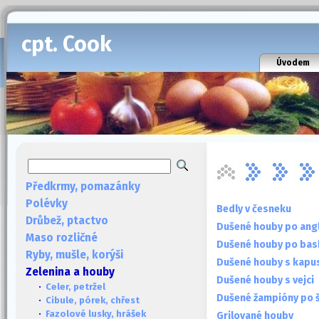
cpt. Cook
Úvodem
Předkrmy, pomazánky
Polévky
Bedly v česneku
Drůbež, ptactvo
Dušené houby po ang
Maso rozličné
Dušené houby po bas
Ryby, mušle, korýši
Dušené houby s kapu
Zelenina a houby
Dušené houby s vejci
·
Celer, petržel
Dušené žampióny po 
·
Cibule, pórek, chřest
·
Fazolové lusky, hrášek
Grilované houby