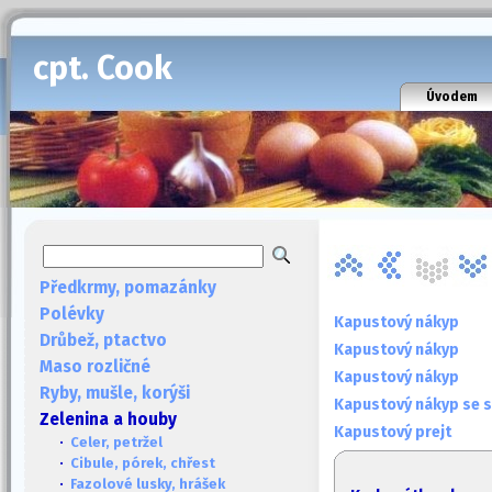
cpt. Cook
Úvodem
Předkrmy, pomazánky
Polévky
Kapustový nákyp
Drůbež, ptactvo
Kapustový nákyp
Maso rozličné
Kapustový nákyp
Ryby, mušle, korýši
Kapustový nákyp se 
Zelenina a houby
Kapustový prejt
·
Celer, petržel
·
Cibule, pórek, chřest
·
Fazolové lusky, hrášek