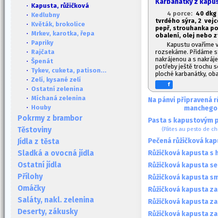
Karbanátky z kapus
· Kapusta, růžičková
4 porce:
40 dkg
·
Kedlubny
tvrdého sýra, 2 vej
·
Květák, brokolice
pepř, strouhanka p
·
Mrkev, karotka, řepa
obalení, olej nebo 
·
Papriky
Kapustu ovaříme 
rozsekáme. Přidáme str
·
Rajčata
nakrájenou a s nakráje
·
Špenát
potřeby ještě trochu s
·
Tykev, cuketa, patison...
ploché karbanátky, ob
·
Zelí, kysané zelí
f
·
Ostatní zelenina
·
Míchaná zelenina
Na pánvi připravená 
·
Houby
manchego
Pokrmy z brambor
Pasta s kapustovým 
(Pâtes au pesto de ch
Těstoviny
Pečená růžičková kap
Jídla z těsta
Růžičková kapusta s
Sladká a ovocná jídla
Ostatní jídla
Růžičková kapusta s
Přílohy
Růžičková kapusta sm
Omáčky
Růžičková kapusta z
Saláty, nakl. zelenina
Růžičková kapusta za
Deserty, zákusky
Růžičková kapusta z