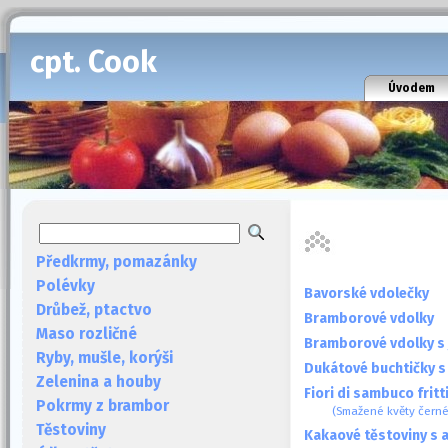
cpt. Cook
Úvodem
Předkrmy, pomazánky
Polévky
Bavorské vdolečky
Drůbež, ptactvo
Bramborové vdolky
Maso rozličné
Bramborové vdolky s 
Ryby, mušle, korýši
Dukátové buchtičky 
Zelenina a houby
Fiori di sambuco fritt
Pokrmy z brambor
(Smažené květy čern
Těstoviny
Kakaové těstoviny s