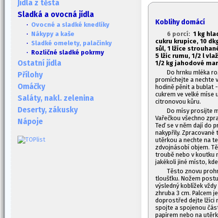
Jídla z těsta
Sladká a ovocná jídla
Koblihy domácí
·
Ovocné a sladké knedlíky
6 porcí:
1
kg hla
·
Nákypy a kaše
cukru krupice, 10 d
·
Sladké omelety, palačinky
sůl, 1
lžíce strouhané
· Rozličné sladké pokrmy
5 lžic rumu, 1/2 l vl
Ostatní jídla
1/2 kg jahodové ma
Do hrnku mléka roz
Přílohy
promíchejte a nechte v 
Omáčky
hodině pěnit a bublat -
cukrem ve velké míse ut
Saláty, nakl. zelenina
citronovou kůru.
Deserty, zákusky
Do mísy prosijte m
Vařečkou všechno zprac
Nápoje
Teď se v něm dají do p
nakypřily. Zpracované 
utěrkou a nechte na te
zdvojnásobí objem. Těs
troubě nebo v koutku 
jakékoli jiné místo, kd
Těsto znovu prohn
tloušťku. Nožem postu
výsledný koblížek vždy
zhruba 3 cm. Palcem je
doprostřed dejte lžíci
spojte a spojenou čás
papírem nebo na utěrku