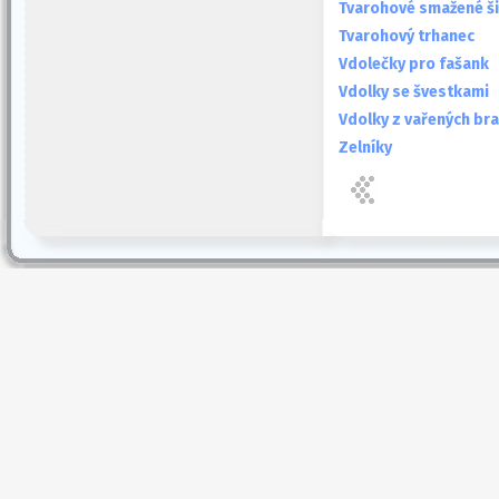
Tvarohové smažené š
Tvarohový trhanec
Vdolečky pro fašank
Vdolky se švestkami
Vdolky z vařených br
Zelníky