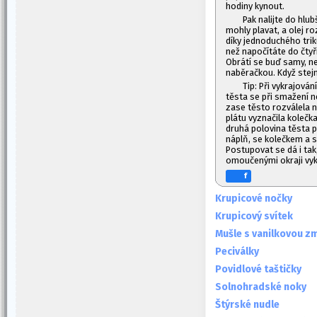
hodiny kynout.
Pak nalijte do hlub
mohly plavat, a olej r
díky jednoduchého trik
než napočítáte do čtyři
Obrátí se buď samy, n
naběračkou. Když stej
Tip: Při vykrajován
těsta se při smažení 
zase těsto rozválela n
plátu vyznačila kolečka
druhá polovina těsta p
náplň, se kolečkem a 
Postupovat se dá i tak,
omoučenými okraji vykr
f
Krupicové nočky
Krupicový svítek
Mušle s vanilkovou z
Peciválky
Povidlové taštičky
Solnohradské noky
Štýrské nudle