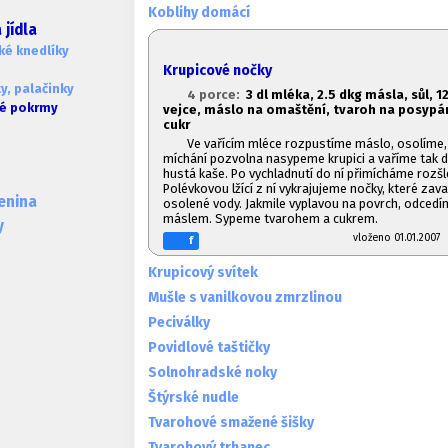
Koblihy domácí
jídla
ké knedlíky
Krupicové nočky
y, palačinky
4 porce:
3 dl mléka, 2.
5 dkg másla, sůl, 12
ké pokrmy
vejce, máslo na omaštění, tvaroh na posypá
cukr
Ve vařícím mléce rozpustíme máslo, osolíme,
míchání pozvolna nasypeme krupici a vaříme tak d
hustá kaše. Po vychladnutí do ní přimícháme rozšl
Polévkovou lžící z ní vykrajujeme nočky, které zav
lenina
osolené vody. Jakmile vyplavou na povrch, odced
máslem. Sypeme tvarohem a cukrem.
y
vloženo 01.01.20
f
Krupicový svítek
Mušle s vanilkovou zmrzlinou
Peciválky
Povidlové taštičky
Solnohradské noky
Štýrské nudle
Tvarohové smažené šišky
Tvarohový trhanec