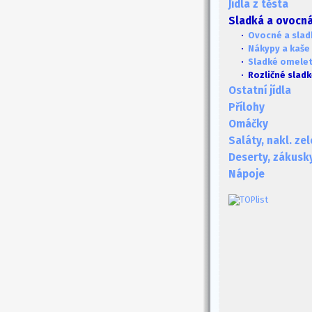
Jídla z těsta
Sladká a ovocná 
·
Ovocné a slad
·
Nákypy a kaše
·
Sladké omelet
· Rozličné slad
Ostatní jídla
Přílohy
Omáčky
Saláty, nakl. ze
Deserty, zákusk
Nápoje