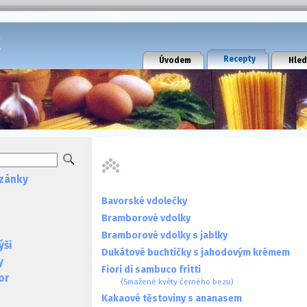
k
Recepty
Úvodem
Hled
zánky
Bavorské vdolečky
Bramborové vdolky
Bramborové vdolky s jablky
ýši
Dukátové buchtičky s jahodovým krémem
y
Fiori di sambuco fritti
or
(Smažené květy černého bezu)
Kakaové těstoviny s ananasem