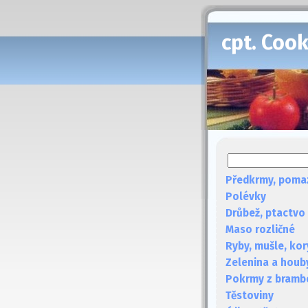
cpt. Coo
Předkrmy, poma
Polévky
Drůbež, ptactvo
Maso rozličné
Ryby, mušle, kor
Zelenina a houb
Pokrmy z bramb
Těstoviny