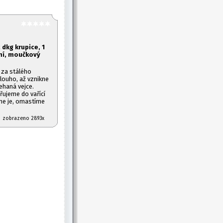
 dkg krupice, 1
ní, moučkový
 za stálého
louho, až vznikne
ehaná vejce.
ařujeme do vařící
íme je, omastíme
07 zobrazeno 2893x