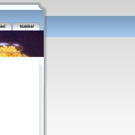
ání
Slabikář