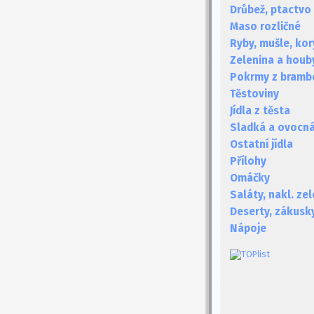
Drůbež, ptactvo
Maso rozličné
Ryby, mušle, kor
Zelenina a houb
Pokrmy z bramb
Těstoviny
Jídla z těsta
Sladká a ovocná 
Ostatní jídla
Přílohy
Omáčky
Saláty, nakl. ze
Deserty, zákusk
Nápoje