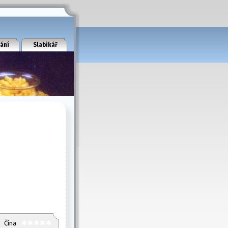
ání
Slabikář
Čína