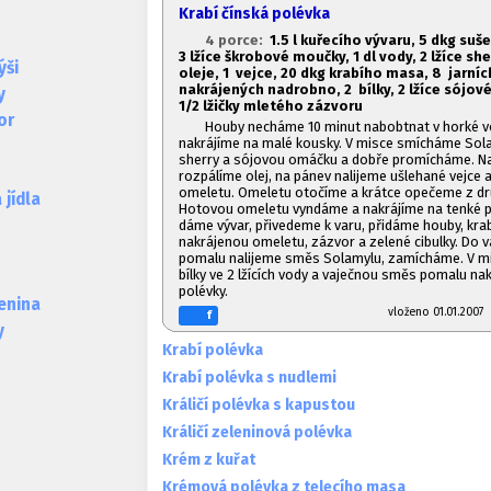
Krabí čínská polévka
4 porce:
1.
5 l kuřecího vývaru,
5 dkg suš
3 lžíce škrobové moučky, 1
dl vody, 2 lžíce she
ýši
oleje, 1
vejce, 20 dkg krabího masa, 8 jarníc
nakrájených nadrobno, 2 bílky, 2 lžíce sójov
y
1/2 lžičky mletého zázvoru
or
Houby necháme 10 minut nabobtnat v horké v
nakrájíme na malé kousky. V misce smícháme Solam
sherry a sójovou omáčku a dobře promícháme. Na
rozpálíme olej, na pánev nalijeme ušlehané vejce 
omeletu. Omeletu otočíme a krátce opečeme z dr
jídla
Hotovou omeletu vyndáme a nakrájíme na tenké p
dáme vývar, přivedeme k varu, přidáme houby, kra
nakrájenou omeletu, zázvor a zelené cibulky. Do va
pomalu nalijeme směs Solamylu, zamícháme. V m
bílky ve 2 lžících vody a vaječnou směs pomalu n
polévky.
lenina
vloženo 01.01.20
f
y
Krabí polévka
Krabí polévka s nudlemi
Králičí polévka s kapustou
Králičí zeleninová polévka
Krém z kuřat
Krémová polévka z telecího masa