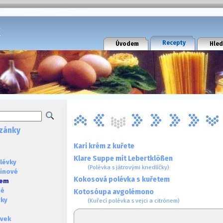
k
Recepty
Úvodem
Hled
zánky
Kari krém z kuřete
Klare Suppe mit Lebertklößen
lévky
(Polévka s játrovými knedlíčky)
ninové
Kokosová polévka s kuřetem
sem
né
Kotosóupa avgolémono
vky
(Kuřecí polévka s vejci a citrónem)
évek