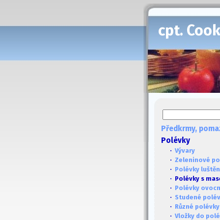
cpt. Coo
Předkrmy, poma
Polévky
·
Vývary
·
Zeleninové po
·
Polévky luště
· Polévky s ma
·
Polévky ovoc
·
Studené polé
·
Různé polévky
·
Vložky do pol