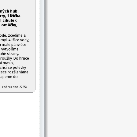
ených hub,
rry, 1
lžička
h cibulek
é omáčky,
odě, zcedíme a
yl, 4 lžíce vody,
 malé pánvičce
a vytvoříme
uhé strany.
roužky. Do hrnce
bí maso,
řící se polévky
isce rozšleháme
akapeme do
07 zobrazeno 2755x