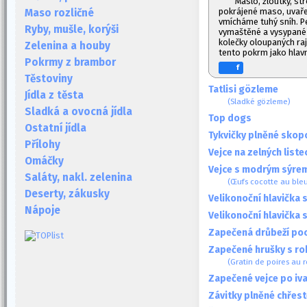
Máslo, žloutky, s
pokrájené maso, uvaře
Maso rozličné
vmícháme tuhý sníh. P
Ryby, mušle, korýši
vymaštěné a vysypané
kolečky oloupaných ra
Zelenina a houby
tento pokrm jako hlavn
Pokrmy z brambor
f
Těstoviny
Tatlisi gözleme
Jídla z těsta
(Sladké gözleme)
Sladká a ovocná jídla
Top dogs
Ostatní jídla
Tykvičky plněné sko
Přílohy
Vejce na zelných liste
Omáčky
Vejce s modrým sýre
Saláty, nakl. zelenina
(Œufs cocotte au bleu
Deserty, zákusky
Velikonoční hlavička
Nápoje
Velikonoční hlavička
Zapečená drůbeží po
Zapečené hrušky s r
(Gratin de poires au 
Zapečené vejce po iv
Závitky plněné chřes