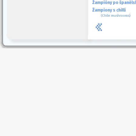
Žampióny po španěls
Žampiony s chilli
(Chile mushrooms)