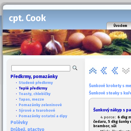
cpt. Cook
Úvodem
Předkrmy, pomazánky
·
Studené předkrmy
Šunkové krokety s m
· Teplé předkrmy
Šunkové steaky s kuře
·
Toasty, chlebíčky
·
Tapas, mezze
·
Pomazánky zeleninové
Šunkový nákyp s 
·
Sýrové a tvarohové
·
Pomazánky ostatní a dipy
4 porce:
6 dkg m
čedaru,
5 dkg šunky
Polévky
brambor, sůl
Drůbež, ptactvo