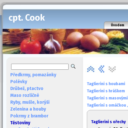
cpt. Cook
Úvodem
Předkrmy, pomazánky
Polévky
Taglierini s houbami
Drůbež, ptactvo
Taglierini s hráškem
Maso rozličné
Taglierini s masovým
Ryby, mušle, korýši
Taglierini s omáčkou
Zelenina a houby
Pokrmy z brambor
Taglierini s ořechy
Těstoviny