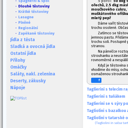
5 porcí:
50 dkg t
·
Spaghetti & spol
ořechů, 2.
5 dkg másla
· Dlouhé těstoviny
moučkového cukru, 
·
Krátké těstoviny
muškátového oříšku, 
·
Lasagne
mletý pepř
·
Plněné
Dáme vařit těstov
trochu osolené. Občas
·
Regionální
Zatímco se těstov
·
Zapékané těstoviny
jemnou pastu. Přidáme 
Jídla z těsta
trochu soli. Postupně
stranou.
Sladká a ovocná jídla
Na pánvičce rozto
Ostatní jídla
strouhanku a neustál
rovnoměrně a nespálil
Přílohy
Když je těstovina 
Omáčky
vhodíme do mísy, oc
Saláty, nakl. zelenina
osmaženou strouhank
f
Deserty, zákusky
Nápoje
Taglierini s telecím r
Taglierini s tuňákem
Taglierini se 4 sýry p
Tagliolini s bazalkou
Tagliolini v tatarské
(Tagliolini in salsa tar