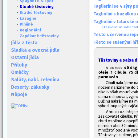
·
Spaghetti & spol
Taglierini se 4 sýry p
· Dlouhé těstoviny
·
Krátké těstoviny
Tagliolini s bazalkou
·
Lasagne
Tagliolini v tatarské
·
Plněné
(Tagliolini in salsa tar
·
Regionální
Těsto s červenou řep
·
Zapékané těstoviny
Těsto se sušenými hř
Jídla z těsta
Sladká a ovocná jídla
Ostatní jídla
Těstoviny a salsa 
Přílohy
4 porce:
40 dkg 
Omáčky
oleje, 1
cibule, 7
5 d
parmazán
Saláty, nakl. zelenina
Cibuli nakrájíme 
Deserty, zákusky
nožem nařízneme do tv
nikoliv však vroucí vod
Nápoje
sama odlupovat, vyjme
Dužinu nakrájíme na ma
výhod loupaných rajča
V hrnci rozehřeje
zesklovatět cibulku. P
chuti osolíme a opepř
mírném ohni 30 minut. 
množství osolené vody,
Těstoviny scedíme, pře