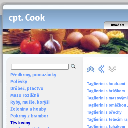
cpt. Cook
Úvodem
Předkrmy, pomazánky
Polévky
Taglierini s houbami
Drůbež, ptactvo
Taglierini s hráškem
Maso rozličné
Taglierini s masovým
Ryby, mušle, korýši
Taglierini s omáčkou
Zelenina a houby
Taglierini s ořechy
Pokrmy z brambor
Taglierini s telecím r
Těstoviny
Taglierini s tuňákem