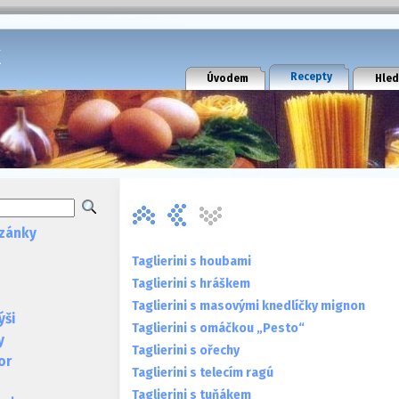
k
Recepty
Úvodem
Hled
zánky
Taglierini s houbami
Taglierini s hráškem
Taglierini s masovými knedlíčky mignon
ýši
Taglierini s omáčkou „Pesto“
y
Taglierini s ořechy
or
Taglierini s telecím ragú
Taglierini s tuňákem