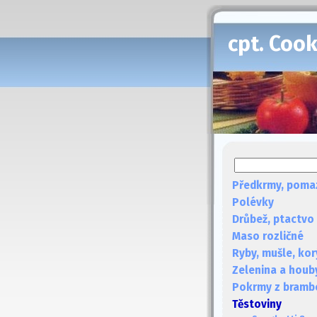
cpt. Coo
Předkrmy, poma
Polévky
Drůbež, ptactvo
Maso rozličné
Ryby, mušle, kor
Zelenina a houb
Pokrmy z bramb
Těstoviny