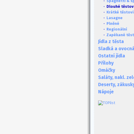
·
Spaghetti & s
· Dlouhé těstov
·
Krátké těstov
·
Lasagne
·
Plněné
·
Regionální
·
Zapékané těst
Jídla z těsta
Sladká a ovocná 
Ostatní jídla
Přílohy
Omáčky
Saláty, nakl. ze
Deserty, zákusk
Nápoje