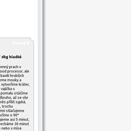
7 dkg hladké
emný prach v
food procesor, ale
avili hrubších
ypeme mouky a
vytvoříme kráter,
vajíčka s
m pomalu otáčíme
dlouho, až se vše
ěs příliš sypká,
, trochu
mi stlačujeme
očíme o 90°
ujeme asi 5 minut,
 necháme 30 minut
e nebo v míse