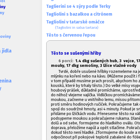
pol
Taglierini se 4 sýry podle Terky
iny
iny
Tagliolini s bazalkou a citrónem
Tagliolini v tatarské omáčce
(Tagliolini in salsa tartara)
Těsto s červenou řepou
oviny
jídla
Těsto se sušenými hřiby
6 porcí:
1.4 dkg sušených hub, 3 vejce, 1
mouky, 17 dkg semoliny, 3 lžíce vlažné vody
Tvrdé, dobře usušené hříbky rozemeleme na j
mlýnku na koření nebo na kávu. (Můžeme použít i 
lenina
v tom případě musíme prach prosít, abychom ho zb
kousků, které by trhaly těsto.) Do velké mísy vs
y
houbový prášek, důkladně promícháme, uprostřed 
do něhož vlejeme vajíčka. Vidličkou promícháváme 
moukou, začneme u vnitřního lemu, mísou přito
proti směru hodinových ručiček. Pokračujeme tak 
spojí do soudržné hmoty, asi 4 minuty. Pokud je sm
přidáme po lžičkách vodu. Přeneseme těsto na vál
podsypeme moukou a pokračujeme rukama. Dlaně
dolů a od sebe, formujeme do hladkého oválu. Ot
doprava, přeložíme napůl a opět stlačíme. Pokrač
dokud těsto není hladké. Zformujeme do koule a
odpočinout při pokojové teplotě zabalené do fóli