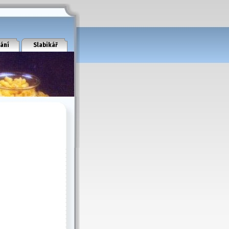
ání
Slabikář