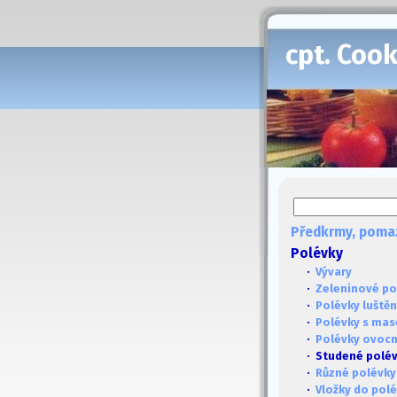
cpt. Coo
Předkrmy, poma
Polévky
·
Vývary
·
Zeleninové po
·
Polévky luště
·
Polévky s ma
·
Polévky ovoc
· Studené polé
·
Různé polévky
·
Vložky do pol