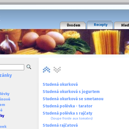
k
Recepty
Úvodem
Hled
zánky
Studená okurková
Studená okurková s jogurtem
lévky
Studená okurková se smetanou
ninové
sem
Studená polévka - tarator
né
Studená polévka s rajčaty
vky
(Soupe froide aux tomates)
Studená rajčatová
évek