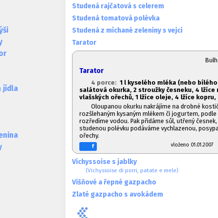
Studená rajčatová s celerem
Studená tomatová polévka
ýši
Studená z míchané zeleniny s vejci
y
Tarator
or
Bul
Tarator
4 porce:
1
l kyselého mléka (nebo bílého 
jídla
salátová okurka, 2 stroužky česneku, 4 lžíce
vlašských ořechů, 1
lžíce oleje, 4 lžíce kopru, 
Oloupanou okurku nakrájíme na drobné kostič
rozšlehaným kysaným mlékem či jogurtem, podle
rozředíme vodou. Pak přidáme sůl, utřený česnek, 
studenou polévku podáváme vychlazenou, posyp
lenina
ořechy.
vloženo 01.01.20
y
f
Vichyssoise s jablky
(Vichyssoise di porri, patate e mele)
Višňové a řepné gazpacho
Zlaté gazpacho s avokádem