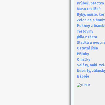
Drůbež, ptactvo
Maso rozličné
Ryby, mušle, kor
Zelenina a houb
Pokrmy z bramb
Těstoviny
Jídla z těsta
Sladká a ovocná 
Ostatní jídla
Přílohy
Omáčky
Saláty, nakl. ze
Deserty, zákusk
Nápoje