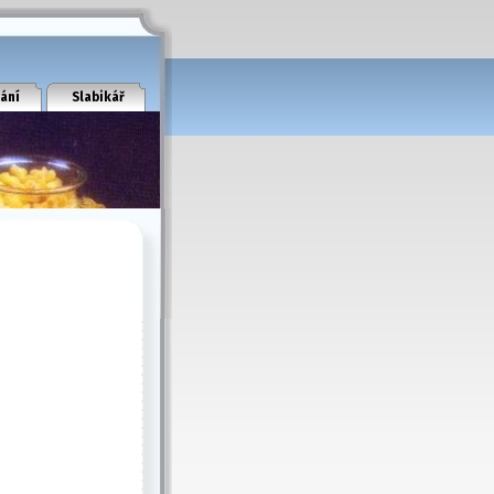
ání
Slabikář