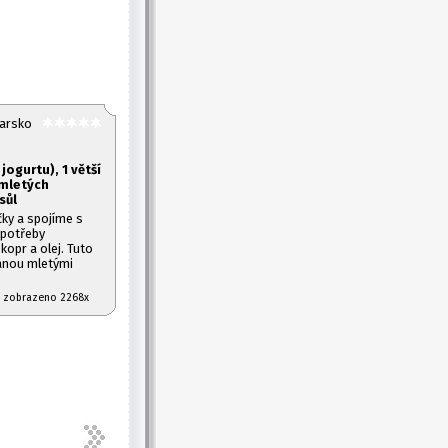
harsko
jogurtu), 1
větší
 mletých
sůl
ky a spojíme s
 potřeby
kopr a olej. Tuto
anou mletými
07 zobrazeno 2268x