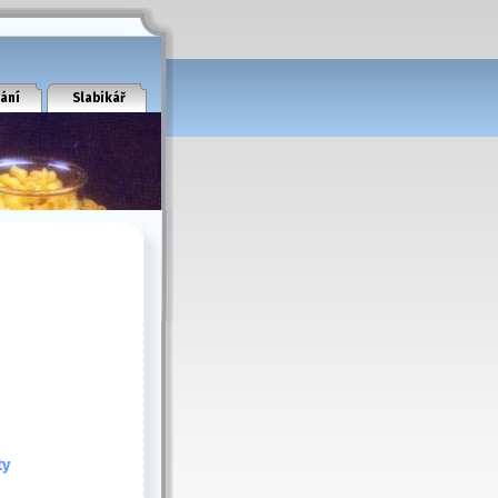
ání
Slabikář
ty