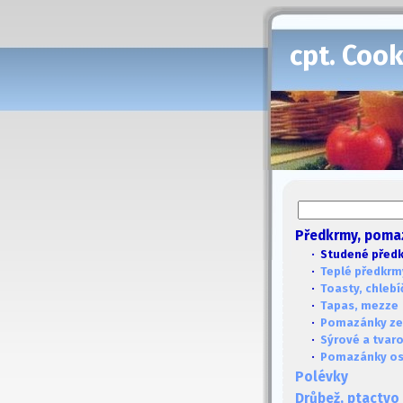
cpt. Coo
Předkrmy, poma
· Studené před
·
Teplé předkrm
·
Toasty, chlebí
·
Tapas, mezze
·
Pomazánky ze
·
Sýrové a tvar
·
Pomazánky ost
Polévky
Drůbež, ptactvo