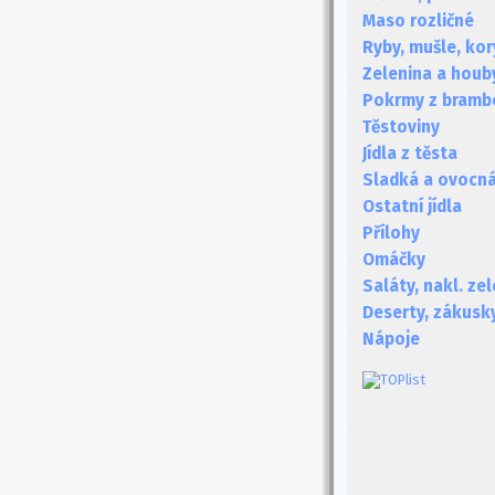
Maso rozličné
Ryby, mušle, kor
Zelenina a houb
Pokrmy z bramb
Těstoviny
Jídla z těsta
Sladká a ovocná 
Ostatní jídla
Přílohy
Omáčky
Saláty, nakl. ze
Deserty, zákusk
Nápoje