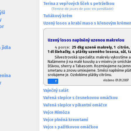
Terina z vepřových líček s petrželkou
(Terrine de joues de porc en persillade)
ýši
Tuňákový krém
y
Uzený losos a krabí maso s křenovým kréme
or
Uzený losos naplněný uzenou makrelou
4 porce:
2
5 dkg uzené makrely, 1
citrón, 
jídla
1
dl šlehačky, 4 plátky uzeného lososa, sůl, 
Silvestrovská specialita: makrelu vykostíme 
Nalámeme ji na malé kousky a v mixéru je smíchá
šťávou, sherry a Tabascem. Rozmixujeme na jem
smetanu a znovu umixujeme. Směsí naplníme plát
srolujeme je. Ozdobíme plátky citrónu.
lenina
vloženo 01.01.20
f
y
Vaječný salát
Vařená slepice s česnekovou omáčkou
Vařená slepice v pikantní omáčce
Vejce Mimóza
Vejce plněná krevetami
Vejce s pažitkovou omáčkou