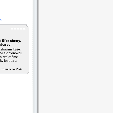
m
1
lžíce sherry,
tabasco
a zbavíme kůže.
me s citrónovou
no, vmícháme
ky lososa a
07 zobrazeno 2554x