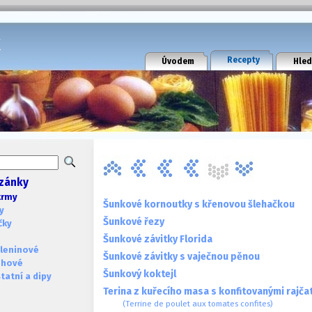
k
Recepty
Úvodem
Hled
zánky
krmy
Šunkové kornoutky s křenovou šlehačkou
y
Šunkové řezy
čky
Šunkové závitky Florida
leninové
Šunkové závitky s vaječnou pěnou
ohové
Šunkový koktejl
atní a dipy
Terina z kuřecího masa s konfitovanými rajča
(Terrine de poulet aux tomates confites)