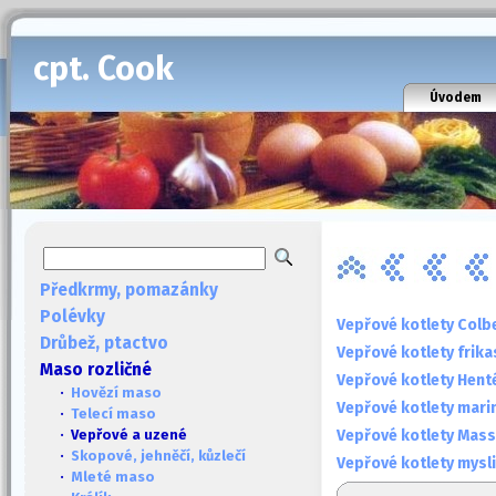
cpt. Cook
Úvodem
Předkrmy, pomazánky
Polévky
Vepřové kotlety Colb
Drůbež, ptactvo
Vepřové kotlety frika
Maso rozličné
Vepřové kotlety Hent
·
Hovězí maso
Vepřové kotlety marin
·
Telecí maso
Vepřové kotlety Mas
· Vepřové a uzené
·
Skopové, jehněčí, kůzlečí
Vepřové kotlety mysl
·
Mleté maso