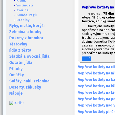
·
Králík
·
Vnitřnosti
Vepřové kotlety na 
·
Zvěřina
4 porce:
7
5 dkg 
·
Guláše, ragú
oleje, 12.
5 dkg celer
·
Uzeniny
hořčice, 20 dkg sme
Ryby, mušle, korýši
Nakrájené kotlety
opepříme a na horkém 
Zelenina a houby
Kotlety vyjmeme, do vý
trochu orestujeme, zal
Pokrmy z brambor
dusíme doměkka. Kotle
Těstoviny
zaprášíme moukou, ore
a dobře provaříme. Na
Jídla z těsta
přecedíme na kotlety 
Sladká a ovocná jídla
f
Ostatní jídla
Vepřové kotlety na ci
Přílohy
Vepřové kotlety na h
Omáčky
Vepřové kotlety na ka
Saláty, nakl. zelenina
Vepřové kotlety na k
Deserty, zákusky
Vepřové kotlety na k
Nápoje
Vepřové kotlety na p
Vepřové kotlety nadi
Vepřové kotlety plně