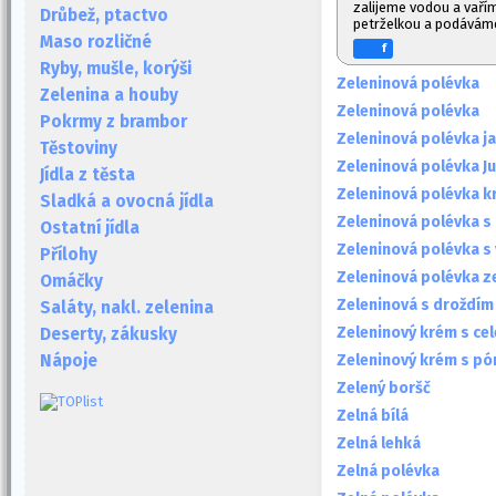
zalijeme vodou a vaří
Drůbež, ptactvo
petrželkou a podáváme 
Maso rozličné
f
Ryby, mušle, korýši
Zeleninová polévka
Zelenina a houby
Zeleninová polévka
Pokrmy z brambor
Zeleninová polévka ja
Těstoviny
Zeleninová polévka Ju
Jídla z těsta
Zeleninová polévka 
Sladká a ovocná jídla
Zeleninová polévka s
Ostatní jídla
Zeleninová polévka s
Přílohy
Zeleninová polévka z
Omáčky
Zeleninová s droždím
Saláty, nakl. zelenina
Zeleninový krém s ce
Deserty, zákusky
Zeleninový krém s p
Nápoje
Zelený boršč
Zelná bílá
Zelná lehká
Zelná polévka