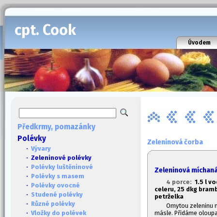
cpt. Cook
Úvodem
Předkrmy, pomazánky
Polévky
Zeleninová čorba
·
Vývary
· Zeleninové polévky
·
Polévky luštěninové
Zeleninová míchan
·
Polévky s masem
4 porce:
1.
5 l v
·
Polévky ovocné
celeru, 2
5 dkg bramb
·
Studené polévky
petrželka
·
Různé polévky
Omytou zeleninu n
másle. Přidáme oloupa
·
Vložky do polévek