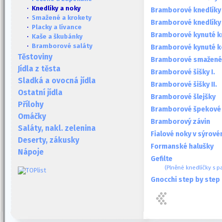
· Knedlíky a noky
Bramborové knedlíky
·
Smažené a krokety
Bramborové knedlíky
·
Placky a lívance
Bramborové kynuté k
·
Kaše a škubánky
·
Bramborové saláty
Bramborové kynuté k
Těstoviny
Bramborové smažené 
Jídla z těsta
Bramborové šišky I.
Sladká a ovocná jídla
Bramborové šišky II.
Ostatní jídla
Bramborové šlejšky
Přílohy
Bramborové špekové k
Omáčky
Bramborový závin
Saláty, nakl. zelenina
Fialové noky v sýrov
Deserty, zákusky
Formanské halušky
Nápoje
Gefilte
(Plněné knedlíčky s p
Gnocchi step by step