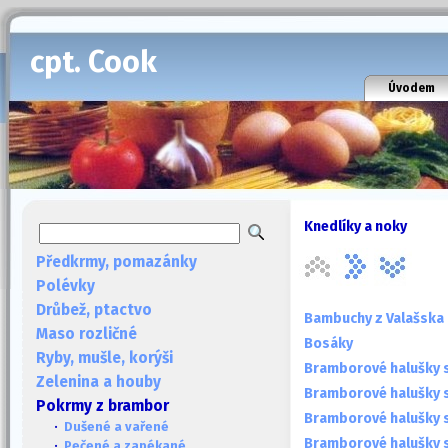
cpt. Cook
Úvodem
Knedlíky a noky
Předkrmy, pomazánky
Polévky
Drůbež, ptactvo
Bambuchy z Valašska
Maso rozličné
Bosáky
Ryby, mušle, korýši
Bramborové halušky s
Zelenina a houby
Bramborové halušky s
Pokrmy z brambor
Bramborové halušky s
·
Dušené a vařené
Bramborové halušky s 
·
Pečené a zapékané