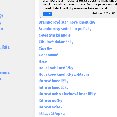
brambory, sůl, mouku; z těsta uděláme malé knedlí
vajíčku a v strouhané housce. Vaříme je ve vařící s
minut. Tyto knedlíčky můžeme také usmažit.
vloženo 01.01.20
f
ýši
Bramborové slaninové knedlíčky
y
or
Bramborový svítek do polévky
Celestýnské nudle
Cibulové dalamánky
jídla
Cipetky
Consommé
Hašé
Houskové knedlíčky
lenina
Houskové knedlíčky základní
y
Játrové knedlíčky
Játrové knedlíčky
Játrové nebo slezinové knedlíčky
Játrové nočky
Játrový svítek
Jíška, zátřepka