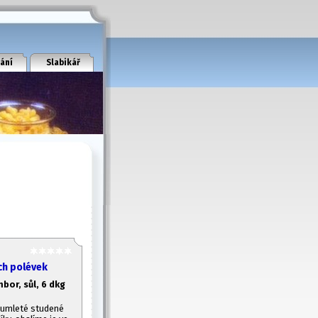
ání
Slabikář
ch polévek
bor, sůl, 6 dkg
 umleté studené