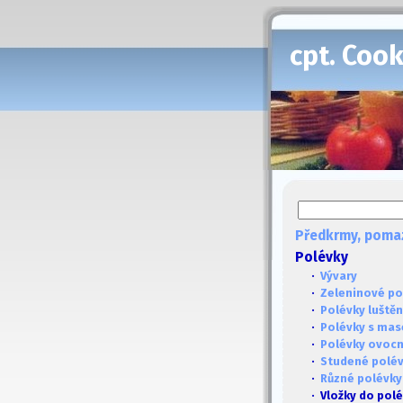
cpt. Coo
Předkrmy, poma
Polévky
·
Vývary
·
Zeleninové po
·
Polévky luště
·
Polévky s ma
·
Polévky ovoc
·
Studené polé
·
Různé polévky
· Vložky do pol