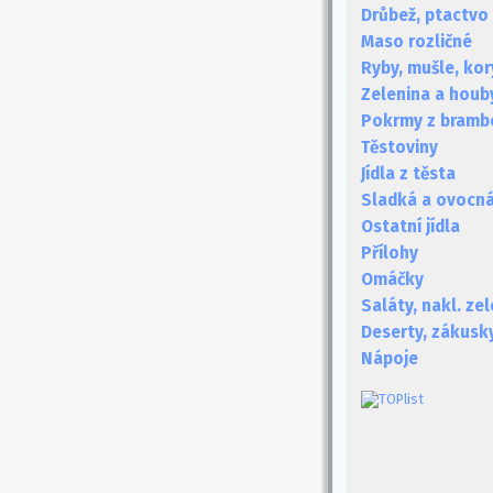
Drůbež, ptactvo
Maso rozličné
Ryby, mušle, kor
Zelenina a houb
Pokrmy z bramb
Těstoviny
Jídla z těsta
Sladká a ovocná 
Ostatní jídla
Přílohy
Omáčky
Saláty, nakl. ze
Deserty, zákusk
Nápoje