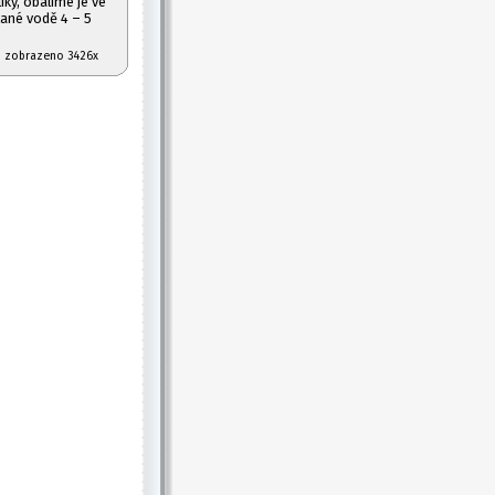
ky, obalíme je ve
lané vodě 4 – 5
07 zobrazeno 3426x