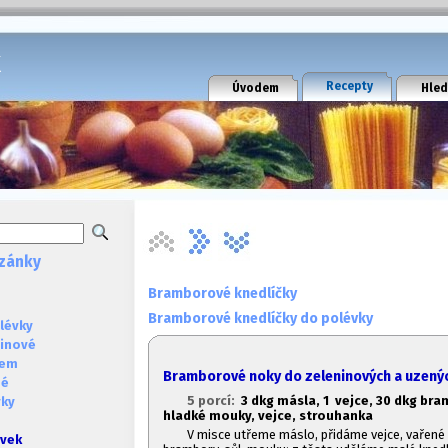
k
Recepty
Úvodem
Hled
zánky
Bramborové knedlíčky
Bramborové knedlíčky do polévky
lévky
ninové
sem
Bramborové noky do zeleninových a uzený
né
5 porcí:
3 dkg másla, 1
vejce, 30 dkg bram
vky
hladké mouky, vejce, strouhanka
V misce utřeme máslo, přidáme vejce, vařené
évek