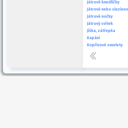
Játrové knedlíčky
Játrové nebo slezinov
Játrové nočky
Játrový svítek
Jíška, zátřepka
Kapání
Kopřivové omelety