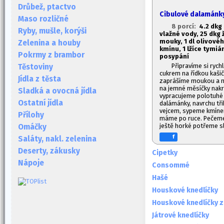
Drůbež, ptactvo
Cibulové dalamánk
Maso rozličné
8 porcí:
4.2 dkg 
Ryby, mušle, korýši
vlažné vody, 2
5 dkg 
mouky, 1
dl olivovéh
Zelenina a houby
kmínu, 1
lžíce tymián
Pokrmy z brambor
posypání
Připravíme si ryc
Těstoviny
cukrem na řídkou kašič
Jídla z těsta
zaprášíme moukou a n
na jemné měsíčky nakrá
Sladká a ovocná jídla
vypracujeme polotuhé 
Ostatní jídla
dalámánky, navrchu t
vejcem, sypeme kmínem
Přílohy
máme po ruce. Pečeme d
ještě horké potřeme s
Omáčky
f
Saláty, nakl. zelenina
Deserty, zákusky
Cipetky
Nápoje
Consommé
Hašé
Houskové knedlíčky
Houskové knedlíčky z
Játrové knedlíčky