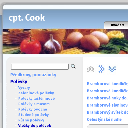
cpt. Cook
Úvodem
Předkrmy, pomazánky
Polévky
Bramborové knedlíčk
·
Vývary
Bramborové knedlíčk
·
Zeleninové polévky
Bramborové noky do z
·
Polévky luštěninové
·
Polévky s masem
Bramborové slaninové
·
Polévky ovocné
Bramborový svítek d
·
Studené polévky
Celestýnské nudle
·
Různé polévky
· Vložky do polévek