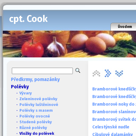
cpt. Cook
Úvodem
Předkrmy, pomazánky
Polévky
Bramborové knedlíčk
·
Vývary
Bramborové knedlíčk
·
Zeleninové polévky
Bramborové noky do z
·
Polévky luštěninové
·
Polévky s masem
Bramborové slaninové
·
Polévky ovocné
Bramborový svítek d
·
Studené polévky
Celestýnské nudle
·
Různé polévky
· Vložky do polévek
Cibulové dalamánky