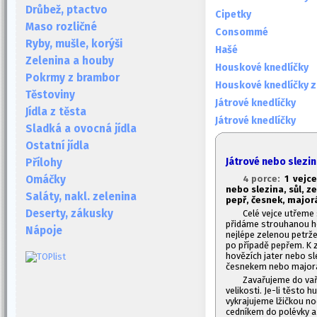
Drůbež, ptactvo
Cipetky
Maso rozličné
Consommé
Ryby, mušle, korýši
Hašé
Zelenina a houby
Houskové knedlíčky
Pokrmy z brambor
Houskové knedlíčky z
Těstoviny
Játrové knedlíčky
Jídla z těsta
Játrové knedlíčky
Sladká a ovocná jídla
Ostatní jídla
Játrové nebo slezi
Přílohy
4 porce:
1
vejce,
Omáčky
nebo slezina, sůl, z
Saláty, nakl. zelenina
pepř, česnek, major
Deserty, zákusky
Celé vejce utřeme
přidáme strouhanou h
Nápoje
nejlépe zelenou petrž
po případě pepřem. K 
hovězích jater nebo sl
česnekem nebo major
Zavařujeme do vaří
velikosti. Je-li těsto hu
vykrajujeme lžičkou n
cedníkem do polévky a 