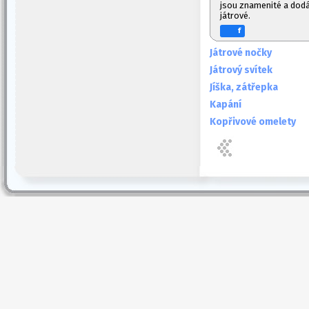
jsou znamenité a dodáv
játrové.
f
Játrové nočky
Játrový svítek
Jíška, zátřepka
Kapání
Kopřivové omelety