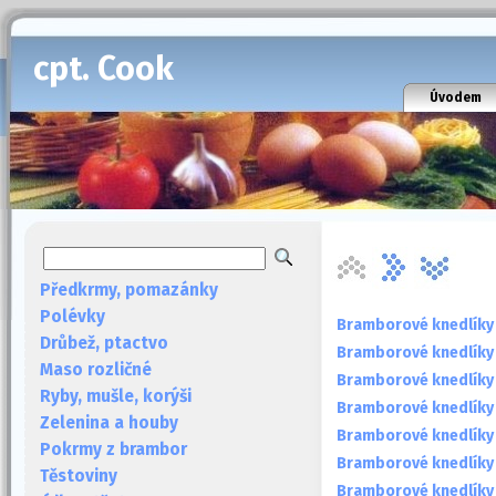
cpt. Cook
Úvodem
Předkrmy, pomazánky
Polévky
Bramborové knedlíky
Drůbež, ptactvo
Bramborové knedlíky 
Maso rozličné
Bramborové knedlíky I
Ryby, mušle, korýši
Bramborové knedlíky
Zelenina a houby
Bramborové knedlíky 
Pokrmy z brambor
Bramborové knedlíky 
Těstoviny
Bramborové knedlíky