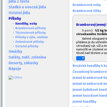
Jídla z těsta
Bramborové noky
Sladká a ovocná jídla
Bramborové šišky
Ostatní jídla
Přílohy
· Knedlíky, noky
Bramborový jemný 
·
Bramborové přílohy
5 porcí:
1/2 kg b
·
Těstovinové přílohy
strouhaného tvrdého
·
Přílohy z rýže, obilnin
Vařené oloupané 
·
Zeleninové přílohy
přidáme je do utřenéh
strouhaný sýr, sůl a 
·
Ostatní přílohy
namočili ve studené v
Omáčky
těsně nad těstem a va
Saláty, nakl. zelenina
f
Deserty, zákusky
Brodské knedlíky k h
Nápoje
Česnekový bramborov
Jemné bramborové kne
Jemné bramborové kne
Jemné bylinkové kned
Jemné houskové kned
Jemné knedlíky