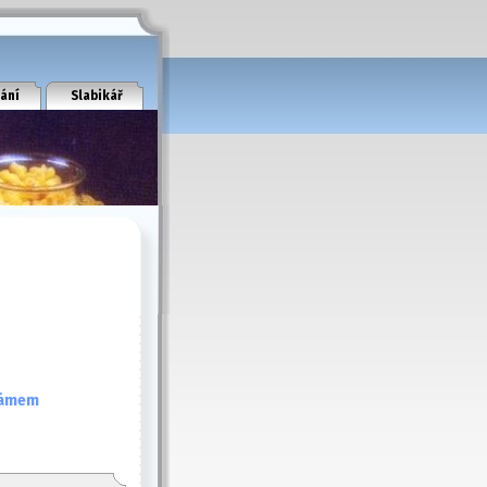
ání
Slabikář
lámem