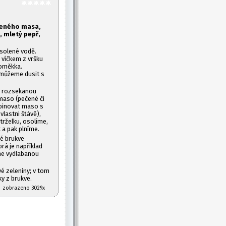
čeného masa,
l, mletý pepř,
solené vodě.
 víčkem z vršku
doměkka.
, můžeme dusit s
o rozsekanou
maso (pečené či
mbinovat maso s
lastni šťávě),
rželku, osolíme,
a pak plníme.
é brukve
rá je například
me vydlabanou
é zeleniny; v tom
y z brukve.
07 zobrazeno 3029x