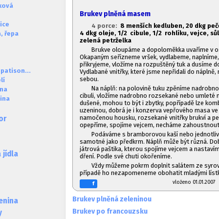
čková
Brukev plněná masem
ice
4 porce:
8 menších kedluben, 20 dkg pe
4 dkg oleje, 1/2 cibule, 1/2 rohlíku, vejce, sů
, řepa
zelená petrželka
Brukve oloupáme a dopoloměkka uvaříme v o
Okapaným seřízneme vršek, vydlabeme, naplníme,
přikryjeme, vložíme na rozpuštěný tuk a dusíme 
 patison...
Vydlabané vnitřky, které jsme nepřidali do náplně
sebou.
lí
Na náplň: na polovině tuku zpěníme nadrobn
ina
cibuli, vložíme nadrobno rozsekané nebo umleté 
ina
dušené, mohou to být i zbytky, popřípadě lze ko
uzeninou, dobrá je i konzerva vepřového masa ve v
namočenou housku, rozsekané vnitřky brukví a pet
or
opepříme, spojíme vejcem, necháme zahoustnout 
Podáváme s bramborovou kaší nebo jednotliv
samotné jako předkrm. Náplň může být různá. Dob
játrová paštika, kterou spojíme vejcem a nastaví
jídla
dření. Podle své chuti okořeníme.
Vždy můžeme pokrm doplnit salátem ze syrov
případě ho nezapomeneme obohatit mladými lístk
vloženo 01.01.20
f
Brukev plněná zeleninou
lenina
Brukev po francouzsku
y