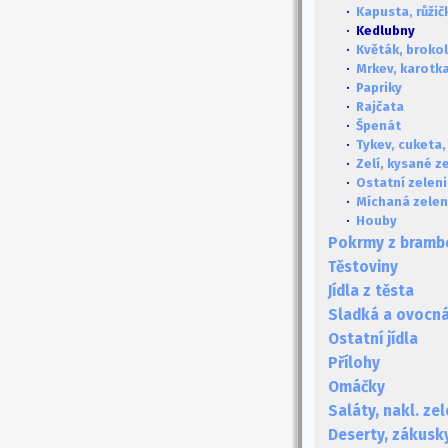
·
Kapusta, růži
· Kedlubny
·
Květák, brokol
·
Mrkev, karotka
·
Papriky
·
Rajčata
·
Špenát
·
Tykev, cuketa,
·
Zelí, kysané ze
·
Ostatní zelen
·
Míchaná zelen
·
Houby
Pokrmy z bramb
Těstoviny
Jídla z těsta
Sladká a ovocná 
Ostatní jídla
Přílohy
Omáčky
Saláty, nakl. ze
Deserty, zákusk