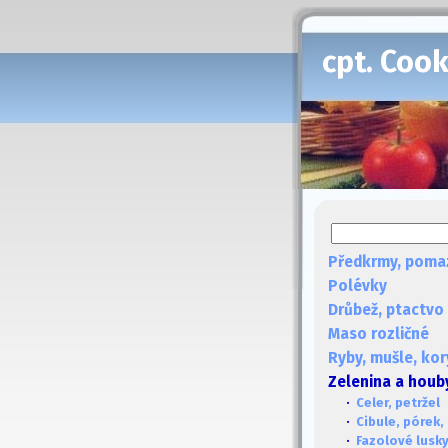
cpt. Coo
Předkrmy, poma
Polévky
Drůbež, ptactvo
Maso rozličné
Ryby, mušle, kor
Zelenina a houb
·
Celer, petržel
·
Cibule, pórek,
·
Fazolové lusky