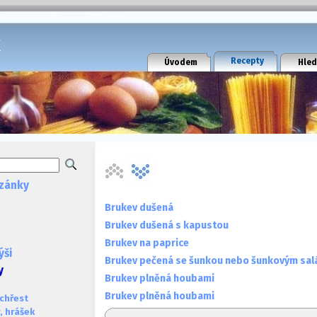
k
Recepty
Úvodem
Hled
zánky
Brukev dušená
Brukev dušená s kapustou
Brukev na paprice
ýši
Brukev pečená se šunkou nebo šunkovým sa
y
Brukev plněná houbami
Brukev plněná houbami
 chřest
, hrášek