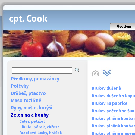
cpt. Cook
Úvodem
Předkrmy, pomazánky
Polévky
Brukev dušená
Drůbež, ptactvo
Brukev dušená s kap
Maso rozličné
Brukev na paprice
Ryby, mušle, korýši
Brukev pečená se šu
Zelenina a houby
Brukev plněná houba
·
Celer, petržel
Brukev plněná houba
·
Cibule, pórek, chřest
·
Fazolové lusky, hrášek
Brukev plněná mase