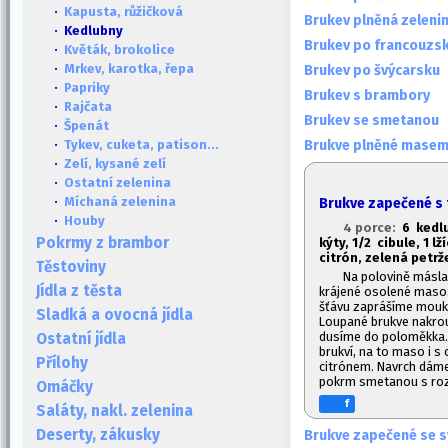
·
Kapusta, růžičková
Brukev plněná zeleni
· Kedlubny
Brukev po francouzs
·
Květák, brokolice
·
Mrkev, karotka, řepa
Brukev po švýcarsku
·
Papriky
Brukev s brambory
·
Rajčata
Brukev se smetanou
·
Špenát
Brukve plněné masem
·
Tykev, cuketa, patison...
·
Zelí, kysané zelí
·
Ostatní zelenina
·
Míchaná zelenina
Brukve zapečené s
·
Houby
4 porce:
6 kedlu
Pokrmy z brambor
kýty, 1/2 cibule, 1
lž
citrón, zelená petrže
Těstoviny
Na polovině másla
Jídla z těsta
krájené osolené maso.
šťávu zaprášíme mouko
Sladká a ovocná jídla
Loupané brukve nakrou
dusíme do poloměkka.
Ostatní jídla
brukví, na to maso i 
Přílohy
citrónem. Navrch dáme
pokrm smetanou s roz
Omáčky
f
Saláty, nakl. zelenina
Deserty, zákusky
Brukve zapečené se 