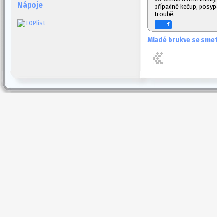
Nápoje
případně kečup, posypa
troubě.
f
Mladé brukve se sm