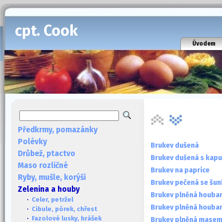
cpt. Cook
Úvodem
Předkrmy, pomazánky
Polévky
Brukev dušená
Drůbež, ptactvo
Brukev dušená s kap
Maso rozličné
Brukev na paprice
Ryby, mušle, korýši
Brukev pečená se šu
Zelenina a houby
Brukev plněná houba
·
Celer, petržel
Brukev plněná houba
·
Cibule, pórek, chřest
·
Fazolové lusky, hrášek
Brukev plněná mase