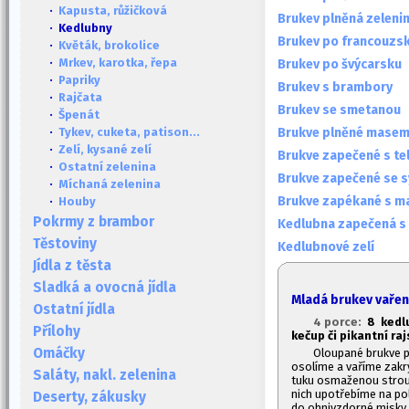
·
Kapusta, růžičková
Brukev plněná zeleni
· Kedlubny
Brukev po francouzs
·
Květák, brokolice
·
Mrkev, karotka, řepa
Brukev po švýcarsku
·
Papriky
Brukev s brambory
·
Rajčata
Brukev se smetanou
·
Špenát
Brukve plněné masem
·
Tykev, cuketa, patison...
·
Zelí, kysané zelí
Brukve zapečené s t
·
Ostatní zelenina
Brukve zapečené se 
·
Míchaná zelenina
Brukve zapékané s ma
·
Houby
Pokrmy z brambor
Kedlubna zapečená s 
Těstoviny
Kedlubnové zelí
Jídla z těsta
Sladká a ovocná jídla
Mladá brukev vaře
Ostatní jídla
4 porce:
8 kedlu
Přílohy
kečup či pikantní ra
Omáčky
Oloupané brukve př
osolíme a vaříme zakr
Saláty, nakl. zelenina
tuku osmaženou strou
nich upotřebíme na po
Deserty, zákusky
do ohnivzdorné misky,