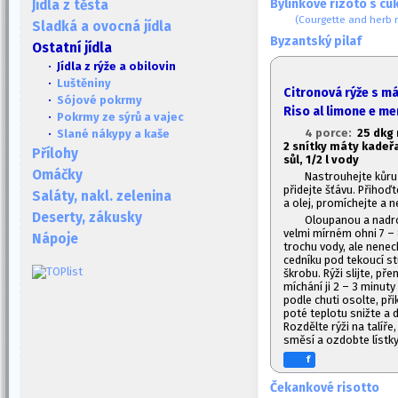
Bylinkové rizoto s cu
Jídla z těsta
(Courgette and herb r
Sladká a ovocná jídla
Byzantský pilaf
Ostatní jídla
· Jídla z rýže a obilovin
·
Luštěniny
Citronová rýže s m
·
Sójové pokrmy
Riso al limone e me
·
Pokrmy ze sýrů a vajec
4 porce:
2
5 dkg 
·
Slané nákypy a kaše
2 snítky máty kadeřa
Přílohy
sůl, 1/2 l vody
Omáčky
Nastrouhejte kůru z
přidejte šťávu. Přihoď
Saláty, nakl. zelenina
a olej, promíchejte a 
Deserty, zákusky
Oloupanou a nadro
velmi mírném ohni 7 – 
Nápoje
trochu vody, ale nenec
cedníku pod tekoucí st
škrobu. Rýži slijte, př
míchání ji 2 – 3 minuty 
podle chuti osolte, při
poté teplotu snižte a 
Rozdělte rýži na talíře,
směsí a ozdobte lístky
f
Čekankové risotto