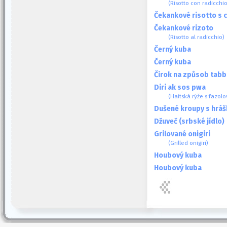
(Risotto con radicchio
Čekankové risotto s c
Čekankové rizoto
(Risotto al radicchio)
Černý kuba
Černý kuba
Čirok na způsob tabb
Diri ak sos pwa
(Haitská rýže s fazo
Dušené kroupy s hráš
Džuveč (srbské jídlo)
Grilované onigiri
(Grilled onigiri)
Houbový kuba
Houbový kuba