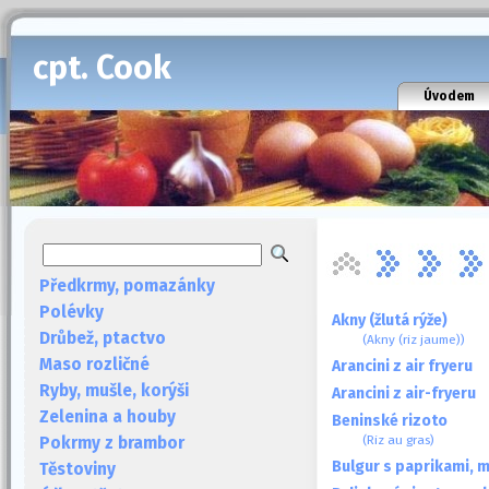
cpt. Cook
Úvodem
Předkrmy, pomazánky
Polévky
Akny (žlutá rýže)
Drůbež, ptactvo
(Akny (riz jaume))
Maso rozličné
Arancini z air fryeru
Ryby, mušle, korýši
Arancini z air-fryeru
Zelenina a houby
Beninské rizoto
(Riz au gras)
Pokrmy z brambor
Bulgur s paprikami, 
Těstoviny