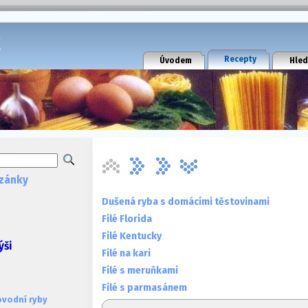
k
Recepty
Úvodem
Hled
zánky
Dušená ryba s domácími těstovinami
Filé Florida
Filé Kentucky
ýši
Filé na kari
Filé s meruňkami
Filé s parmasánem
ovodní ryby