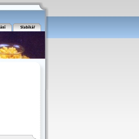
ání
Slabikář