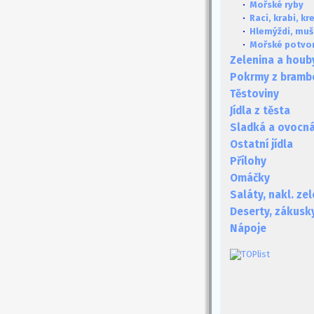
·
Mořské ryby
·
Raci, krabi, kr
·
Hlemýždi, mušl
·
Mořské potvo
Zelenina a houb
Pokrmy z bramb
Těstoviny
Jídla z těsta
Sladká a ovocná 
Ostatní jídla
Přílohy
Omáčky
Saláty, nakl. ze
Deserty, zákusk
Nápoje