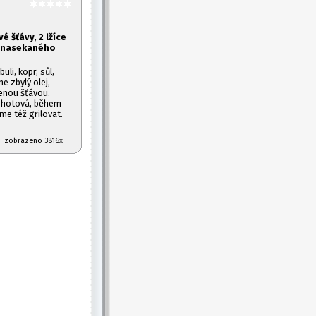
vé šťávy, 2 lžíce
y nasekaného
li, kopr, sůl,
e zbylý olej,
enou šťávou.
a hotová, během
me též grilovat.
07 zobrazeno 3816x