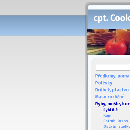
cpt. Coo
Předkrmy, poma
Polévky
Drůbež, ptactvo
Maso rozličné
Ryby, mušle, kor
· Rybí filé
·
Kapr
·
Pstruh, losos
·
Ostatní sladk