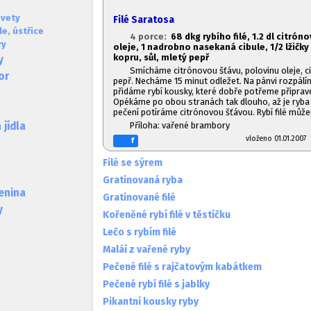
evety
Filé Saratosa
e, ústřice
4 porce:
68 dkg rybího filé, 1.2 dl citróno
ry
oleje, 1
nadrobno nasekaná cibule, 1/2 lžičk
kopru, sůl, mletý pepř
y
Smícháme citrónovou šťávu, polovinu oleje, cibu
or
pepř. Necháme 15 minut odležet. Na pánvi rozpálím
přidáme rybí kousky, které dobře potřeme připrav
Opékáme po obou stranách tak dlouho, až je ryb
pečení potíráme citrónovou šťávou. Rybí filé může
Příloha: vařené brambory
jídla
vloženo 01.01.20
f
Filé se sýrem
Gratinovaná ryba
lenina
Gratinované filé
y
Kořeněné rybí filé v těstíčku
Lečo s rybím filé
Maláí z vařené ryby
Pečené filé s rajčatovým kabátkem
Pečené rybí filé s jablky
Pikantní kousky ryby