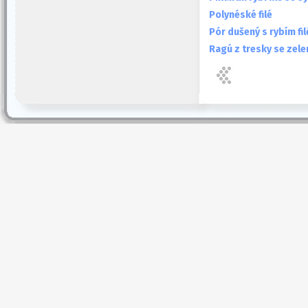
Polynéské filé
Pór dušený s rybím fil
Ragú z tresky se zele