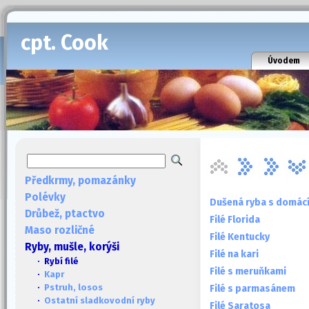
cpt. Cook
Úvodem
Předkrmy, pomazánky
Polévky
Dušená ryba s domácí
Drůbež, ptactvo
Filé Florida
Maso rozličné
Filé Kentucky
Ryby, mušle, korýši
Filé na kari
· Rybí filé
Filé s meruňkami
·
Kapr
·
Pstruh, losos
Filé s parmasánem
·
Ostatní sladkovodní ryby
Filé Saratosa