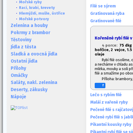
·
Mořské ryby
Filé se sýrem
·
Raci, krabi, krevety
Gratinovaná ryba
·
Hlemýždi, mušle, ústřice
·
Mořské potvory
Gratinované filé
Zelenina a houby
Pokrmy z brambor
Kořeněné rybí filé v
Těstoviny
4 porce:
7
5 dkg 
Jídla z těsta
hořčice, 2 vejce, 1.
5
Sladká a ovocná jídla
oleje
Rybí filé osolíme,
Ostatní jídla
a necháme v chladu asi
Přílohy
mléka, mouky a soli př
filé a smažíme po obou
Omáčky
Příloha: brambory
Saláty, nakl. zelenina
f
Deserty, zákusky
Lečo s rybím filé
Nápoje
Maláí z vařené ryby
Pečené filé s rajčat
Pečené rybí filé s jabl
Pikantní kousky ryby
Pikantní rybí filé se 