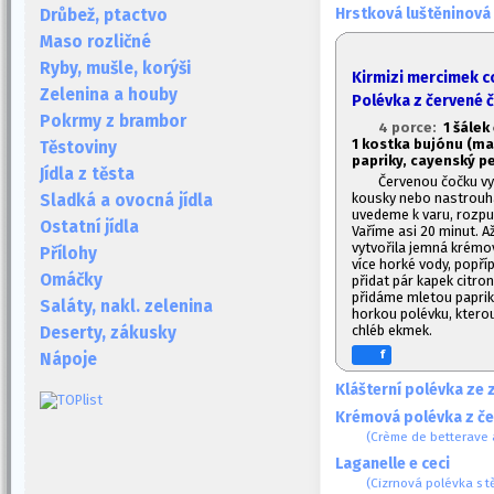
Hrstková luštěninová
Drůbež, ptactvo
Maso rozličné
Ryby, mušle, korýši
Kirmizi mercimek c
Zelenina a houby
Polévka z červené 
Pokrmy z brambor
4 porce:
1
šálek 
1
kostka bujónu (maso
Těstoviny
papriky, cayenský pe
Jídla z těsta
Červenou čočku vy
kousky nebo nastrouh
Sladká a ovocná jídla
uvedeme k varu, rozpus
Ostatní jídla
Vaříme asi 20 minut. A
vytvořila jemná krémov
Přílohy
více horké vody, popř
Omáčky
přidat pár kapek citro
přidáme mletou paprik
Saláty, nakl. zelenina
horkou polévku, ktero
chléb ekmek.
Deserty, zákusky
f
Nápoje
Klášterní polévka ze z
Krémová polévka z če
(Crème de betterave 
Laganelle e ceci
(Cizrnová polévka s t