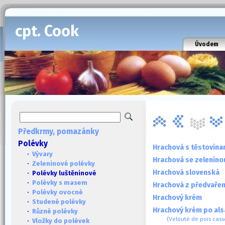
cpt. Cook
Úvodem
Předkrmy, pomazánky
Polévky
Hrachová s těstovina
·
Vývary
Hrachová se zelenino
·
Zeleninové polévky
Hrachová slovenská
· Polévky luštěninové
·
Polévky s masem
Hrachová z předvaře
·
Polévky ovocné
Hrachový krém
·
Studené polévky
Hrachový krém po al
·
Různé polévky
(Velouté de pois cass
·
Vložky do polévek