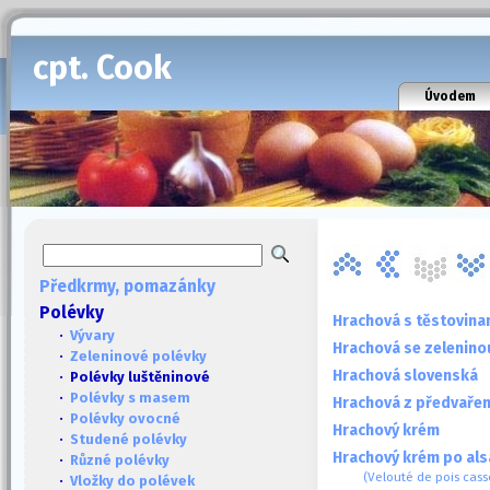
cpt. Cook
Úvodem
Předkrmy, pomazánky
Polévky
Hrachová s těstovina
·
Vývary
Hrachová se zelenino
·
Zeleninové polévky
Hrachová slovenská
· Polévky luštěninové
·
Polévky s masem
Hrachová z předvaře
·
Polévky ovocné
Hrachový krém
·
Studené polévky
Hrachový krém po al
·
Různé polévky
(Velouté de pois cass
·
Vložky do polévek