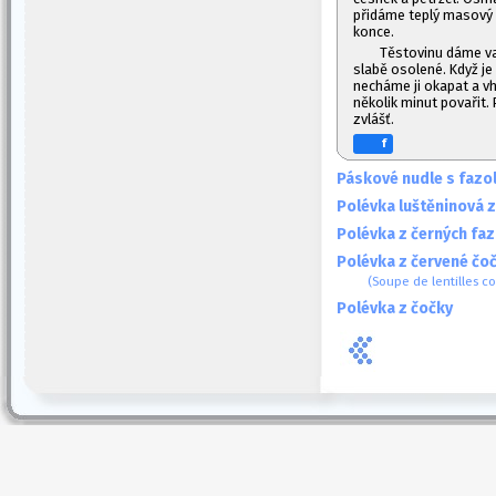
přidáme teplý masový 
konce.
Těstovinu dáme vař
slabě osolené. Když je
necháme ji okapat a 
několik minut povařit
zvlášť.
f
Páskové nudle s fazo
Polévka luštěninová 
Polévka z černých fa
Polévka z červené čoč
(Soupe de lentilles c
Polévka z čočky