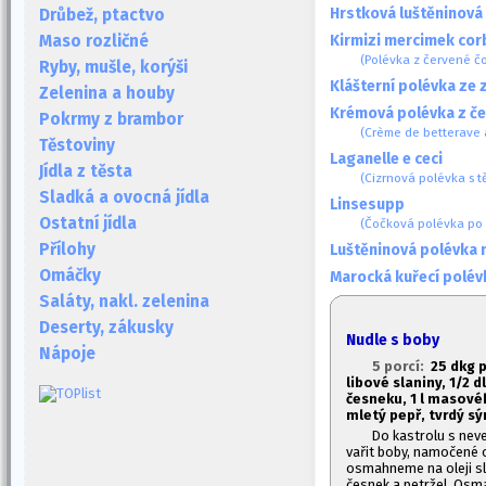
Hrstková luštěninová
Drůbež, ptactvo
Kirmizi mercimek cor
Maso rozličné
(Polévka z červené č
Ryby, mušle, korýši
Klášterní polévka ze z
Zelenina a houby
Krémová polévka z če
Pokrmy z brambor
(Crème de betterave 
Těstoviny
Laganelle e ceci
Jídla z těsta
(Cizrnová polévka s t
Sladká a ovocná jídla
Linsesupp
Ostatní jídla
(Čočková polévka po 
Přílohy
Luštěninová polévka 
Omáčky
Marocká kuřecí polév
Saláty, nakl. zelenina
Deserty, zákusky
Nudle s boby
Nápoje
5 porcí:
2
5 dkg p
libové slaniny, 1/2 d
česneku, 1
l masovéh
mletý pepř, tvrdý sý
Do kastrolu s ne
vařit boby, namočené o
osmahneme na oleji sl
česnek a petržel. Osm