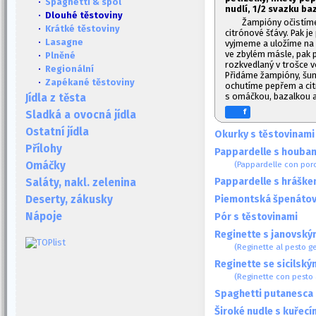
·
Spaghetti & spol
nudlí, 1/2 svazku ba
· Dlouhé těstoviny
Žampióny očistíme,
·
Krátké těstoviny
citrónové šťávy. Pak 
·
Lasagne
vyjmeme a uložíme na
ve zbylém másle, pak 
·
Plněné
rozkvedlaný v trošce 
·
Regionální
Přidáme žampióny, šun
·
Zapékané těstoviny
ochutíme pepřem a ci
s omáčkou, bazalkou 
Jídla z těsta
f
Sladká a ovocná jídla
Ostatní jídla
Okurky s těstovinami
Přílohy
Pappardelle s houba
(Pappardelle con porc
Omáčky
Pappardelle s hráške
Saláty, nakl. zelenina
Piemontská špenátov
Deserty, zákusky
Nápoje
Pór s těstovinami
Reginette s janovsk
(Reginette al pesto 
Reginette se sicilsk
(Reginette con pesto a
Spaghetti putanesca 
Široké nudle s kuřecím